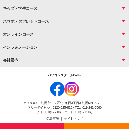
PowerPoint
CS
Photoshop
資料作成（基礎）
インターネット活用
キッズ・学生コース
基礎
サーティファイ
資料作成（応用）
応用
メール活用
プレゼンスキル
ジュニアプログラミングスクール
日商PC
スマホ・タブレットコース
Illustrator
プライマリー（年長～小２）
Word
ICT
基礎
スタンダード（小３～小６）
スマホ・タブレット（操作方法）
文書作成（基礎）
応用
マインクラフト（年長～小６）
オンラインコース
文書作成（応用）
初めてのLINE
スクラッチ（小１～小６）
HTML/CSS
文書作成（デザイン活用）
Excel基礎
初めてのInstagram
パソコンコース
インフォメーション
InDesign
Access
小学生コース
初めてのTwitter
データベース活用
コース一覧
Webデザイナー
中学生コース
会社案内
Basic
初めてのfacebook
高校生コース
パルティスの特徴
Advance
専門/大学生コース
会社概要
素敵に写真アレンジ
社員研修
パソコンスクールPaltis
法人のお客様
スクール案内
採用情報
時計台校
DigitalCenter
お問い合わせ
ジュニアプログラミングスクール時計台教室
〒060-0001 札幌市中央区北1条西3丁目3 札幌MNビル 11F
ジュニアプログラミングスクール苫小牧沼ノ端教室
フリーダイヤル：0120-025-826 / TEL: 011-241-3560
試験のお申込み
(平日 10時～21時、土・日 10時～15時)
免責事項
｜
サイトマップ
Copyright(c) Flexjapan All rights reserved.