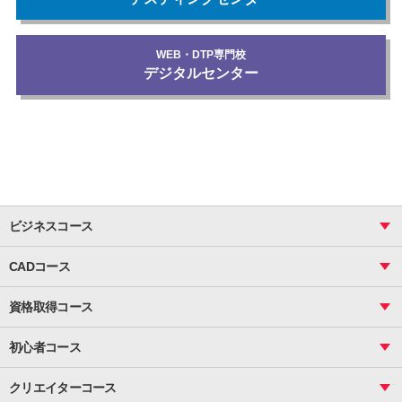
WEB・DTP専門校
デジタルセンター
ビジネスコース
ビジネス基礎_おまとめコース
CADコース
Excel
CAD
表計算（基礎）
資格取得コース
図面作成（基礎）
関数
図面作成（応用）
ピボットテーブル
MOS
マクロ
初心者コース
VBAエキスパート
統計
町内会文書作成
VBA
ビジネス統計
クリエイターコース
案内文書・レター・はがき・POP作成