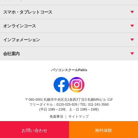
サーティファイ
資料作成（応用）
応用
メール活用
プレゼンスキル
ジュニアプログラミングスクール
日商PC
スマホ・タブレットコース
Illustrator
プライマリー（年長～小２）
Word
ICT
基礎
スタンダード（小３～小６）
スマホ・タブレット（操作方法）
文書作成（基礎）
応用
マインクラフト（年長～小６）
オンラインコース
文書作成（応用）
初めてのLINE
スクラッチ（小１～小６）
HTML/CSS
文書作成（デザイン活用）
Excel基礎
初めてのInstagram
パソコンコース
インフォメーション
InDesign
Access
小学生コース
初めてのTwitter
データベース活用
コース一覧
Webデザイナー
中学生コース
会社案内
Basic
初めてのfacebook
高校生コース
パルティスの特徴
Advance
専門/大学生コース
会社概要
素敵に写真アレンジ
社員研修
パソコンスクールPaltis
法人のお客様
スクール案内
採用情報
時計台校
DigitalCenter
お問い合わせ
ジュニアプログラミングスクール時計台教室
〒060-0001 札幌市中央区北1条西3丁目3 札幌MNビル 11F
ジュニアプログラミングスクール苫小牧沼ノ端教室
フリーダイヤル：0120-025-826 / TEL: 011-241-3560
試験のお申込み
(平日 10時～21時、土・日 10時～15時)
免責事項
｜
サイトマップ
Copyright(c) Flexjapan All rights reserved.
お問い合わせ
無料体験