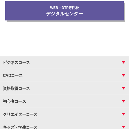
WEB・DTP専門校
デジタルセンター
ビジネスコース
ビジネス基礎_おまとめコース
CADコース
Excel
CAD
表計算（基礎）
資格取得コース
図面作成（基礎）
関数
図面作成（応用）
ピボットテーブル
MOS
マクロ
初心者コース
VBAエキスパート
統計
町内会文書作成
VBA
ビジネス統計
クリエイターコース
案内文書・レター・はがき・POP作成
PowerPoint
CS
Photoshop
資料作成（基礎）
インターネット活用
キッズ・学生コース
基礎