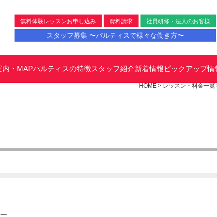
無料体験レッスンお申し込み
資料請求
社員研修・法人のお客様
スタッフ募集 〜パルティスで様々な働き方〜
案内・MAP
パルティスの特徴
スタッフ紹介
新着情報
ピックアップ情
HOME
>
レッスン・料金一覧
ー