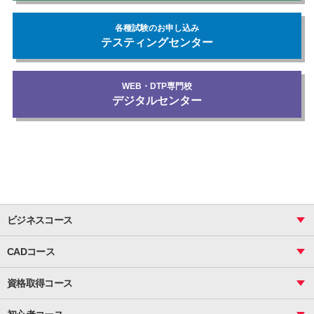
各種試験のお申し込み
テスティングセンター
WEB・DTP専門校
デジタルセンター
ビジネスコース
ビジネス基礎_おまとめコース
CADコース
Excel
CAD
表計算（基礎）
資格取得コース
図面作成（基礎）
関数
図面作成（応用）
ピボットテーブル
MOS
マクロ