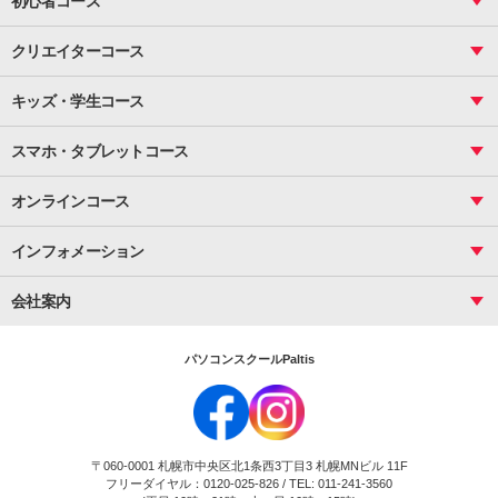
初心者コース
VBAエキスパート
統計
町内会文書作成
VBA
ビジネス統計
クリエイターコース
案内文書・レター・はがき・POP作成
PowerPoint
CS
Photoshop
資料作成（基礎）
インターネット活用
キッズ・学生コース
基礎
サーティファイ
資料作成（応用）
応用
メール活用
プレゼンスキル
ジュニアプログラミングスクール
日商PC
スマホ・タブレットコース
Illustrator
プライマリー（年長～小２）
Word
ICT
基礎
スタンダード（小３～小６）
スマホ・タブレット（操作方法）
文書作成（基礎）
応用
マインクラフト（年長～小６）
オンラインコース
文書作成（応用）
初めてのLINE
スクラッチ（小１～小６）
HTML/CSS
文書作成（デザイン活用）
Excel基礎
初めてのInstagram
パソコンコース
インフォメーション
InDesign
Access
小学生コース
初めてのTwitter
データベース活用
コース一覧
Webデザイナー
中学生コース
会社案内
Basic
初めてのfacebook
高校生コース
パルティスの特徴
Advance
専門/大学生コース
会社概要
素敵に写真アレンジ
社員研修
パソコンスクールPaltis
法人のお客様
スクール案内
採用情報
時計台校
DigitalCenter
お問い合わせ
ジュニアプログラミングスクール時計台教室
〒060-0001 札幌市中央区北1条西3丁目3 札幌MNビル 11F
ジュニアプログラミングスクール苫小牧沼ノ端教室
フリーダイヤル：0120-025-826 / TEL: 011-241-3560