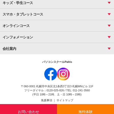
資料作成（基礎）
インターネット活用
キッズ・学生コース
基礎
サーティファイ
資料作成（応用）
応用
メール活用
プレゼンスキル
ジュニアプログラミングスクール
日商PC
スマホ・タブレットコース
Illustrator
プライマリー（年長～小２）
Word
ICT
基礎
スタンダード（小３～小６）
スマホ・タブレット（操作方法）
文書作成（基礎）
応用
マインクラフト（年長～小６）
オンラインコース
文書作成（応用）
初めてのLINE
スクラッチ（小１～小６）
HTML/CSS
文書作成（デザイン活用）
Excel基礎
初めてのInstagram
パソコンコース
インフォメーション
InDesign
Access
小学生コース
初めてのTwitter
データベース活用
コース一覧
Webデザイナー
中学生コース
会社案内
Basic
初めてのfacebook
高校生コース
パルティスの特徴
Advance
専門/大学生コース
会社概要
素敵に写真アレンジ
社員研修
パソコンスクールPaltis
法人のお客様
スクール案内
採用情報
時計台校
DigitalCenter
お問い合わせ
ジュニアプログラミングスクール時計台教室
〒060-0001 札幌市中央区北1条西3丁目3 札幌MNビル 11F
ジュニアプログラミングスクール苫小牧沼ノ端教室
フリーダイヤル：0120-025-826 / TEL: 011-241-3560
試験のお申込み
(平日 10時～21時、土・日 10時～15時)
免責事項
｜
サイトマップ
Copyright(c) Flexjapan All rights reserved.
お問い合わせ
無料体験