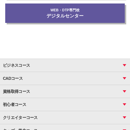
WEB・DTP専門校
デジタルセンター
ビジネスコース
ビジネス基礎_おまとめコース
CADコース
Excel
CAD
表計算（基礎）
資格取得コース
図面作成（基礎）
関数
図面作成（応用）
ピボットテーブル
MOS
マクロ
初心者コース
VBAエキスパート
統計
町内会文書作成
VBA
ビジネス統計
クリエイターコース
案内文書・レター・はがき・POP作成
PowerPoint
CS
Photoshop
資料作成（基礎）
インターネット活用