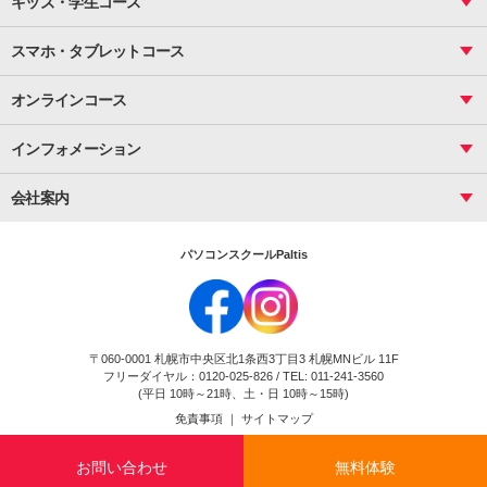
キッズ・学生コース
基礎
サーティファイ
資料作成（応用）
応用
メール活用
プレゼンスキル
ジュニアプログラミングスクール
日商PC
スマホ・タブレットコース
Illustrator
プライマリー（年長～小２）
Word
ICT
基礎
スタンダード（小３～小６）
スマホ・タブレット（操作方法）
文書作成（基礎）
応用
マインクラフト（年長～小６）
オンラインコース
文書作成（応用）
初めてのLINE
スクラッチ（小１～小６）
HTML/CSS
文書作成（デザイン活用）
Excel基礎
初めてのInstagram
パソコンコース
インフォメーション
InDesign
Access
小学生コース
初めてのTwitter
データベース活用
コース一覧
Webデザイナー
中学生コース
会社案内
Basic
初めてのfacebook
高校生コース
パルティスの特徴
Advance
専門/大学生コース
会社概要
素敵に写真アレンジ
社員研修
パソコンスクールPaltis
法人のお客様
スクール案内
採用情報
時計台校
DigitalCenter
お問い合わせ
ジュニアプログラミングスクール時計台教室
〒060-0001 札幌市中央区北1条西3丁目3 札幌MNビル 11F
ジュニアプログラミングスクール苫小牧沼ノ端教室
フリーダイヤル：0120-025-826 / TEL: 011-241-3560
試験のお申込み
(平日 10時～21時、土・日 10時～15時)
免責事項
｜
サイトマップ
Copyright(c) Flexjapan All rights reserved.
お問い合わせ
無料体験