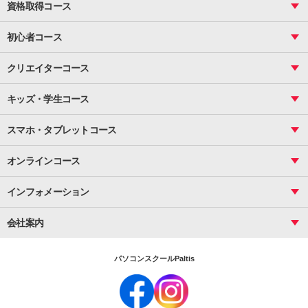
資格取得コース
図面作成（基礎）
関数
図面作成（応用）
ピボットテーブル
MOS
マクロ
初心者コース
VBAエキスパート
統計
町内会文書作成
VBA
ビジネス統計
クリエイターコース
案内文書・レター・はがき・POP作成
PowerPoint
CS
Photoshop
資料作成（基礎）
インターネット活用
キッズ・学生コース
基礎
サーティファイ
資料作成（応用）
応用
メール活用
プレゼンスキル
ジュニアプログラミングスクール
日商PC
スマホ・タブレットコース
Illustrator
プライマリー（年長～小２）
Word
ICT
基礎
スタンダード（小３～小６）
スマホ・タブレット（操作方法）
文書作成（基礎）
応用
マインクラフト（年長～小６）
オンラインコース
文書作成（応用）
初めてのLINE
スクラッチ（小１～小６）
HTML/CSS
文書作成（デザイン活用）
Excel基礎
初めてのInstagram
パソコンコース
インフォメーション
InDesign
Access
小学生コース
初めてのTwitter
データベース活用
コース一覧
Webデザイナー
中学生コース
会社案内
Basic
初めてのfacebook
高校生コース
パルティスの特徴
Advance
専門/大学生コース
会社概要
素敵に写真アレンジ
社員研修
パソコンスクールPaltis
法人のお客様
スクール案内
採用情報
時計台校
DigitalCenter
お問い合わせ