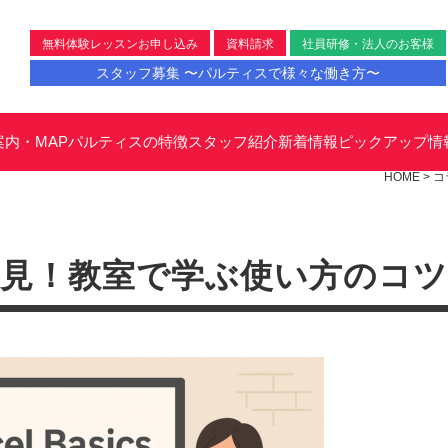
無料体験レッスンお申し込み
資料請求
社員研修・法人のお客様
スタッフ募集 〜パルティスで様々な働き方〜
案内・MAP
パルティスの特徴
スタッフ紹介
新着情報
ピックアップ情
HOME
>
コ
見！教室で学ぶ使い方のコツ