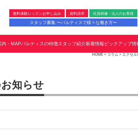
無料体験レッスンお申し込み
資料請求
社員研修・法人のお客様
スタッフ募集 〜パルティスで様々な働き方〜
案内・MAP
パルティスの特徴
スタッフ紹介
新着情報
ピックアップ情
HOME
>
コラム
>
エクセル
のお知らせ