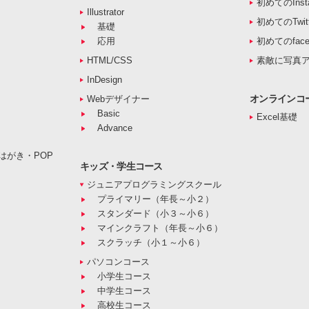
初めてのInst
Illustrator
初めてのTwitt
基礎
応用
初めてのface
HTML/CSS
素敵に写真
InDesign
オンラインコ
Webデザイナー
Basic
Excel基礎
Advance
はがき・POP
キッズ・学生コース
ジュニアプログラミングスクール
プライマリー（年長～小２）
スタンダード（小３～小６）
マインクラフト（年長～小６）
スクラッチ（小１～小６）
パソコンコース
小学生コース
中学生コース
高校生コース