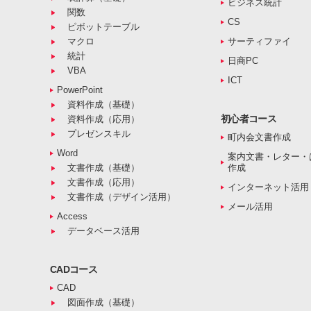
ビジネス統計
関数
CS
ピボットテーブル
マクロ
サーティファイ
統計
日商PC
VBA
ICT
PowerPoint
資料作成（基礎）
初心者コース
資料作成（応用）
プレゼンスキル
町内会文書作成
Word
案内文書・レター・
文書作成（基礎）
作成
文書作成（応用）
インターネット活用
文書作成（デザイン活用）
メール活用
Access
データベース活用
CADコース
CAD
図面作成（基礎）