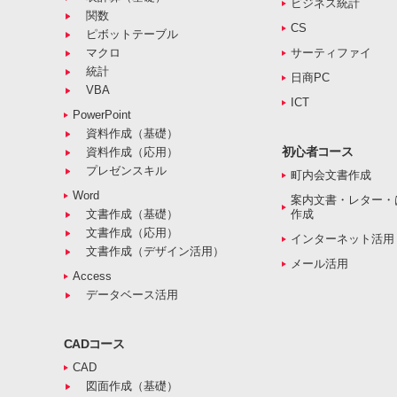
ビジネス統計
関数
CS
ピボットテーブル
マクロ
サーティファイ
統計
日商PC
VBA
ICT
PowerPoint
資料作成（基礎）
初心者コース
資料作成（応用）
プレゼンスキル
町内会文書作成
Word
案内文書・レター・
文書作成（基礎）
作成
文書作成（応用）
インターネット活用
文書作成（デザイン活用）
メール活用
Access
データベース活用
CADコース
CAD
図面作成（基礎）