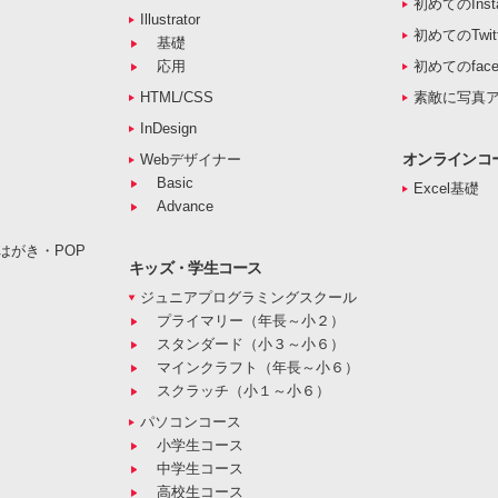
初めてのInst
Illustrator
初めてのTwitt
基礎
応用
初めてのface
HTML/CSS
素敵に写真
InDesign
オンラインコ
Webデザイナー
Basic
Excel基礎
Advance
はがき・POP
キッズ・学生コース
ジュニアプログラミングスクール
プライマリー（年長～小２）
スタンダード（小３～小６）
マインクラフト（年長～小６）
スクラッチ（小１～小６）
パソコンコース
小学生コース
中学生コース
高校生コース