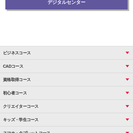
デジタルセンター
ビジネスコース
ビジネス基礎_おまとめコース
CADコース
Excel
CAD
表計算（基礎）
資格取得コース
図面作成（基礎）
関数
図面作成（応用）
ピボットテーブル
MOS
マクロ
初心者コース
VBAエキスパート
統計
町内会文書作成
VBA
ビジネス統計
クリエイターコース
案内文書・レター・はがき・POP作成
PowerPoint
CS
Photoshop
資料作成（基礎）
インターネット活用
キッズ・学生コース
基礎
サーティファイ
資料作成（応用）
応用
メール活用
プレゼンスキル
ジュニアプログラミングスクール
日商PC
スマホ・タブレットコース