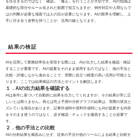
を任せきるのではなく「確認」「修正」を行うことが大切です。AIの知識は
基礎的な部分やルール化された範囲で役立ちますが、例外対応や人間ならで
はの判断が必要な場面では人の目が必要になります。AIの限界を理解し、上
手に付き合う姿勢を持つことが、活用の鍵となります。
結果の検証
AIを活用して業務効率化を実現する際には、AIが出力した結果を確認・検証
することが重要です。AIの提案をそのまま採用するのではなく、他の手法と
比較・評価しながら進めることで、実際に役立つ精度の高い活用が可能とな
ります。ここでは結果検証の方法とポイントを解説します。
１．AIの出力結果を確認する
AIは条件に基づいて自動的に結果を出力してくれますが、その結果が常に正
しいとは限りません。例えば売上予測や分析グラフの結果は、実際の状況と
ズレている場合があります。記事作成時や資料作成時にもAIが提案する内容
をそのまま使うのではなく、必ず確認・チェックを徹底することが必要で
す。
２．他の手法との比較
AIの分析結果を鵜呑みにせず、従来の手法や他のツールによる結果と比較す