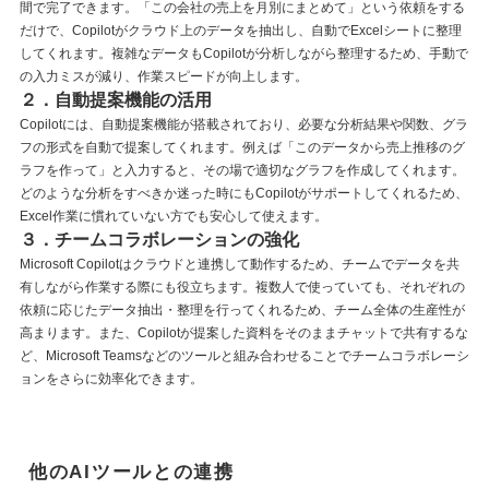
間で完了できます。「この会社の売上を月別にまとめて」という依頼をする
だけで、Copilotがクラウド上のデータを抽出し、自動でExcelシートに整理
してくれます。複雑なデータもCopilotが分析しながら整理するため、手動で
の入力ミスが減り、作業スピードが向上します。
２．自動提案機能の活用
Copilotには、自動提案機能が搭載されており、必要な分析結果や関数、グラ
フの形式を自動で提案してくれます。例えば「このデータから売上推移のグ
ラフを作って」と入力すると、その場で適切なグラフを作成してくれます。
どのような分析をすべきか迷った時にもCopilotがサポートしてくれるため、
Excel作業に慣れていない方でも安心して使えます。
３．チームコラボレーションの強化
Microsoft Copilotはクラウドと連携して動作するため、チームでデータを共
有しながら作業する際にも役立ちます。複数人で使っていても、それぞれの
依頼に応じたデータ抽出・整理を行ってくれるため、チーム全体の生産性が
高まります。また、Copilotが提案した資料をそのままチャットで共有するな
ど、Microsoft Teamsなどのツールと組み合わせることでチームコラボレーシ
ョンをさらに効率化できます。
他のAIツールとの連携