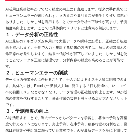
AI活用は業務効率だけでなく精度の向上にも直結します。従来の手作業では
ヒューマンエラーが避けられず、入力ミスや集計ミスが発生しやすい課題が
ありました。しかしAIを活用することでデータ分析の正確性が高まり、予測
精度も向上します。ここでは具体的なメリットと注意点を解説します。
１．データ分析の正確性
AIは最新のアルゴリズムを用いて大量データを瞬時に処理し、正確に分析結
果を提示します。手動で入力・集計する従来の方法では、項目の追加漏れや
修正忘れが発生しやすく、結果の信頼性が低下していました。しかしAIを使
うことでデータを正確に処理でき、分析内容の精度を高めることが可能で
す。
２．ヒューマンエラーの削減
データ入力作業をAIに任せることで、手入力によるミスを大幅に削減できま
す。具体的には、Excelでの数値入力時に発生する「打ち間違い」や「コピ
ペの範囲ミス」などがなくなり、データ管理の正確性が向上します。AIが従
来の作業を代行することで、修正作業の負担も減らせる点が大きなメリット
です。
３．予測精度の向上
AIを活用することで、過去データからパターンを学習し、将来の予測を高精
度で行えるようになります。売上予測、在庫予測、顧客行動の分析など、従
来は経験則や手計算に頼っていた業務でも、AIが最新データを基に予測して