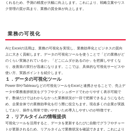
くれるため、予測の精度が大幅に向上します。これにより、戦略立案やリス
ク管理の質が高まり、業務の質全体が向上します。
業務の可視化
AIとExcelの活用は、業務の可視化を実現し、業務効率化とビジネスの質向
上に大きく貢献します。データの可視化ツールを使うことで「どの業務がど
のくらい実施されているか」「どこにムダがあるのか」を把握しやすくな
り、改善策の実行が迅速になります。ここでは、具体的な可視化サービスや
使い方、実践ポイントを紹介します。
１．データの可視化ツール
Power BIやTableauなどの可視化ツールをExcelと連携させることで、売上デ
ータや業務進捗状況をグラフやダッシュボードでわかりやすく表示可能で
す。数値だけではわからなかった業務状況が一目で把握できるようになるた
め、企業全体での業務効率化を行う際に役立ちます。現在多くの企業が実践
しており、操作も簡単で使いやすいため導入しやすいのが特徴です。
２．リアルタイムの情報提供
可視化ツールを活用すると、データを更新するたびに自動でグラフやチャー
トが更新されるため、リアルタイムで業務状況を確認できます。これにより