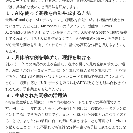
適なコードを生成してくれるため、作業の手間が大幅に削減されます。ここ
では、具体的な使い方と活用法を紹介します。
１．AIを使って関数を自動生成する方法
最近のExcelでは、AIモデルをインして関数を自動生成する機能が強化され
ています。たとえば、Microsoft 365の「アイデア」機能や、Power
Automateと組み合わせるプランを使うことで、AIが必要な関数を自動で提案
してくれます。ITスキルに自信がなくても、AIが複数のパターンを考慮しな
がら最適な関数を生成してくれるので、誰でも高度な分析を扱えるようにな
ります。
２．具体的な例を挙げて、理解を助ける
例えば、「5つの商品の売上を合計し、税率を掛けて最終金額を求める」場
合、AIに「このデータから売上合計を計算して税込金額を表示して」と指示
すると、AIは SUM 関数や *1.1 といったコードを自動で作成してくれます。
さらに、必要に応じてURLデータを取り込むWEB関数なども組み合わせてく
れるため、手作業よりも効率的です。
３．生成された関数の活用法
AIが自動生成した関数は、Excel内の他のシートでもすぐに再利用できま
す。例えば、一度作成したモデルを保存しておけば、複数のデータプランに
インして流用できるのも魅力です。また、生成された関数をカスタマイズす
ることで、より自分の業務に合った形に発展させることも可能です。AIの力
を借りることで、ITに不慣れでも複雑な分析を誰でも手軽に扱えるようにな