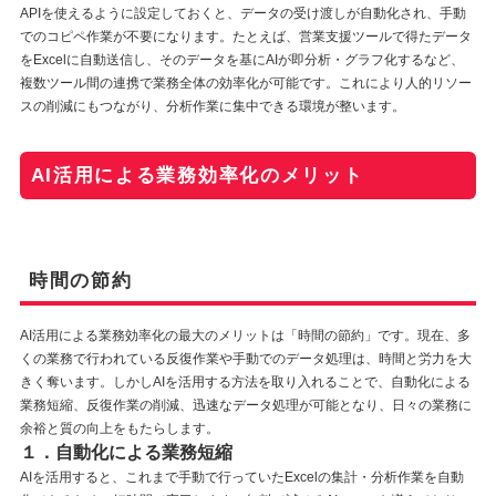
APIを使えるように設定しておくと、データの受け渡しが自動化され、手動
でのコピペ作業が不要になります。たとえば、営業支援ツールで得たデータ
をExcelに自動送信し、そのデータを基にAIが即分析・グラフ化するなど、
複数ツール間の連携で業務全体の効率化が可能です。これにより人的リソー
スの削減にもつながり、分析作業に集中できる環境が整います。
AI活用による業務効率化のメリット
時間の節約
AI活用による業務効率化の最大のメリットは「時間の節約」です。現在、多
くの業務で行われている反復作業や手動でのデータ処理は、時間と労力を大
きく奪います。しかしAIを活用する方法を取り入れることで、自動化による
業務短縮、反復作業の削減、迅速なデータ処理が可能となり、日々の業務に
余裕と質の向上をもたらします。
１．自動化による業務短縮
AIを活用すると、これまで手動で行っていたExcelの集計・分析作業を自動