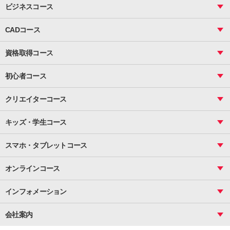
ビジネスコース
ビジネス基礎_おまとめコース
CADコース
Excel
CAD
表計算（基礎）
資格取得コース
図面作成（基礎）
関数
図面作成（応用）
ピボットテーブル
MOS
マクロ
初心者コース
VBAエキスパート
統計
町内会文書作成
VBA
ビジネス統計
クリエイターコース
案内文書・レター・はがき・POP作成
PowerPoint
CS
Photoshop
資料作成（基礎）
インターネット活用
キッズ・学生コース
基礎
サーティファイ
資料作成（応用）
応用
メール活用
プレゼンスキル
ジュニアプログラミングスクール
日商PC
スマホ・タブレットコース
Illustrator
プライマリー（年長～小２）
Word
ICT
基礎
スタンダード（小３～小６）
スマホ・タブレット（操作方法）
文書作成（基礎）
応用
マインクラフト（年長～小６）
オンラインコース
文書作成（応用）
初めてのLINE
スクラッチ（小１～小６）
HTML/CSS
文書作成（デザイン活用）
Excel基礎
初めてのInstagram
パソコンコース
インフォメーション
InDesign
Access
小学生コース
初めてのTwitter
データベース活用
コース一覧
Webデザイナー
中学生コース
会社案内
Basic
初めてのfacebook
高校生コース
パルティスの特徴
Advance
専門/大学生コース
会社概要