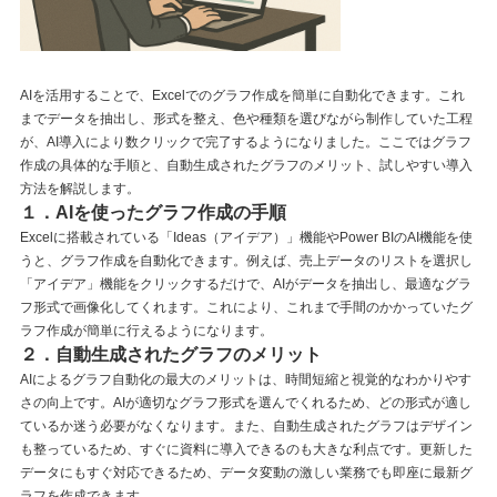
AIを活用することで、Excelでのグラフ作成を簡単に自動化できます。これ
までデータを抽出し、形式を整え、色や種類を選びながら制作していた工程
が、AI導入により数クリックで完了するようになりました。ここではグラフ
作成の具体的な手順と、自動生成されたグラフのメリット、試しやすい導入
方法を解説します。
１．AIを使ったグラフ作成の手順
Excelに搭載されている「Ideas（アイデア）」機能やPower BIのAI機能を使
うと、グラフ作成を自動化できます。例えば、売上データのリストを選択し
「アイデア」機能をクリックするだけで、AIがデータを抽出し、最適なグラ
フ形式で画像化してくれます。これにより、これまで手間のかかっていたグ
ラフ作成が簡単に行えるようになります。
２．自動生成されたグラフのメリット
AIによるグラフ自動化の最大のメリットは、時間短縮と視覚的なわかりやす
さの向上です。AIが適切なグラフ形式を選んでくれるため、どの形式が適し
ているか迷う必要がなくなります。また、自動生成されたグラフはデザイン
も整っているため、すぐに資料に導入できるのも大きな利点です。更新した
データにもすぐ対応できるため、データ変動の激しい業務でも即座に最新グ
ラフを作成できます。