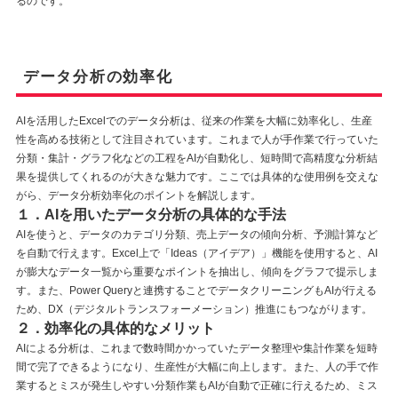
るのです。
データ分析の効率化
AIを活用したExcelでのデータ分析は、従来の作業を大幅に効率化し、生産
性を高める技術として注目されています。これまで人が手作業で行っていた
分類・集計・グラフ化などの工程をAIが自動化し、短時間で高精度な分析結
果を提供してくれるのが大きな魅力です。ここでは具体的な使用例を交えな
がら、データ分析効率化のポイントを解説します。
１．AIを用いたデータ分析の具体的な手法
AIを使うと、データのカテゴリ分類、売上データの傾向分析、予測計算など
を自動で行えます。Excel上で「Ideas（アイデア）」機能を使用すると、AI
が膨大なデータ一覧から重要なポイントを抽出し、傾向をグラフで提示しま
す。また、Power Queryと連携することでデータクリーニングもAIが行える
ため、DX（デジタルトランスフォーメーション）推進にもつながります。
２．効率化の具体的なメリット
AIによる分析は、これまで数時間かかっていたデータ整理や集計作業を短時
間で完了できるようになり、生産性が大幅に向上します。また、人の手で作
業するとミスが発生しやすい分類作業もAIが自動で正確に行えるため、ミス