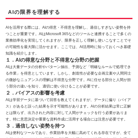
AIの限界を理解する
AIを活用する際には、AIの得意・不得意を理解し、過信しすぎない姿勢を持
つことが重要です。AIはMicrosoft 365などのツールと連携することで多くの
業務効率化を実現してくれますが、限界を正しく理解し使いこなすことでそ
の可能性を最大限に活かせます。ここでは、AI活用時に知っておくべき基礎
知識を紹介します。
１．AIの得意な分野と不得意な分野の把握
AIは大量データの分析やパターン抽出、予測など「明確なルールで処理でき
る作業」を得意としています。しかし、創造性が必要な企画立案や人間同士
の微妙なニュアンスの理解は不得意な分野です。AIに任せる部分と人間が担
う部分の違いを知り、適切に使い分けることが必要です。
２．バイアスの影響を考慮
AIは学習データに基づいて回答を教えてくれますが、データに偏り（バイア
ス）があると誤った結果を示す可能性があります。AIの分析結果は常に正解
とは限らず、出力された内容に対して人間がチェックを行う必要がありま
す。特に意思決定や重要な資料作成に活用する場合には注意が必要です。
３．過信しない姿勢を持つ
AIは便利なツールであり、作業効率を大幅に高めてくれる存在ですが、全て