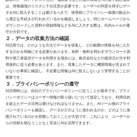
は、情報漏洩のリスクに十分注意が必要です。ユーザーの同意を得ずにデー
タをAIに投入することは避けるべきで、使用前にプライバシー保護の観点か
ら適正な手続きが行われているかを確認しましょう。特にホームページから
ダウンロードした資料や登録情報などをAIに入力する際は、社内ルールの遵
守が大切です。
２．データの収集方法の確認
AI活用では、どのような方法でデータを収集し、どの範囲の情報をAIに入力
するのかを明確にする必要があります。有料・無料を問わずダウンロード資
料や第三者提供データを利用する場合には、株式会社などの提供元が示す利
用規約に従う必要があります。また、収集したデータに機密情報が含まれて
いないか事前に確認し、不必要な情報はAIに投入しないよう管理することが
重要です。
３．プライバシーポリシーの遵守
AI活用時には、自社のプライバシーポリシーに従うことが基本です。プライ
バシーポリシーはユーザー情報の取り扱いについて規定しており、利用目的
を超えたデータ活用は避けなければなりません。また、AIツール側のプライ
バシーポリシーも確認し、データがどのように使われるのか、どのように保
護されているのかを把握しておくことが大切です。これにより、ユーザーか
らの信頼を損なうことなく安全にAIを活用できます。