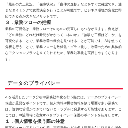
「最新の売上状況」「在庫状況」「案件の進捗」などをすぐに確認でき、適
切なタイミングで意思決定を行うことが可能です。ビジネス環境の変化に即
応できる点が大きなメリットです。
３．業務フローの把握
業務の可視化は、業務フローそのものの見直しにもつながります。例えば、
「どの業務にどれだけ時間がかかっているのか」「無駄な工程はどこか」を
可視化することで、業務改善の機会を見つけることが可能です。AIを使って
分析を行うことで、業務フローを数値化・グラフ化し、改善のための具体的
なアクションプランを立てられるため、業務効率化を実行しやすくなりま
す。
データのプライバシー
AIを活用したデータ分析や業務効率化を行う際には、データのプライバシー
保護が重要なポイントです。個人情報や機密情報を扱う場面が多い業務で
は、適切な管理ができていないとトラブルに発展する可能性があります。こ
こでは、AI活用時に注意すべきプライバシー保護のポイントを紹介します。
１．個人情報を扱う際の注意
顧客のメールアドレスや住所、電話番号などの個人情報をAIに取り込む場合