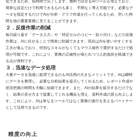
化できるため、短時間で完了します。無料で試せるAIツールも増えており、
簡単な設定だけで利用できるものも多く、手間なく導入可能です。必要なデ
ータを指定するだけでAIが分析・グラフ作成を行ってくれるため、空いた時
間を他の重要業務に充てることができます。
２．反復作業の削減
毎日繰り返す「データ入力」や「特定セルのコピー・貼り付け」などの反復
作業は、AIに任せることで簡単に削減できます。現在はAIを使いやすくする
工夫が進んでおり、特別なスキルがなくてもマウス操作で選択するだけで処
理が可能です。これにより、業務の正確性が保たれつつ人的負担を軽減でき
る点が便利です。
３．迅速なデータ処理
大量データを迅速に処理できるのもAI活用の大きなメリットです。AIは瞬時
にデータを整理し、必要な分析結果を提示してくれるため、レポート作成や
状況把握の時間を大幅に短縮できます。また、AIが結果を提示するだけでな
く、結果の見せ方まで提案してくれる機会も増え、資料作成の質も向上しま
す。これにより、AIは単なるツールではなく業務の進行を支えるパートナー
として活用できるのです。
精度の向上