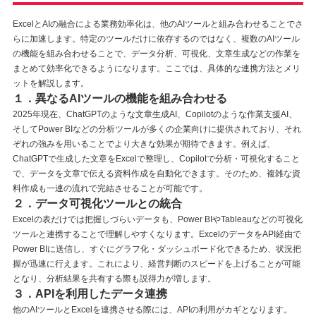
ExcelとAIの融合による業務効率化は、他のAIツールと組み合わせることでさ
らに加速します。特定のツールだけに依存するのではなく、複数のAIツール
の機能を組み合わせることで、データ分析、可視化、文章生成などの作業を
まとめて効率化できるようになります。ここでは、具体的な連携方法とメリ
ットを解説します。
１．異なるAIツールの機能を組み合わせる
2025年現在、ChatGPTのような文章生成AI、Copilotのような作業支援AI、
そしてPower BIなどの分析ツールが多くの企業向けに提供されており、それ
ぞれの強みを用いることでより大きな効果が期待できます。例えば、
ChatGPTで生成した文章をExcelで整理し、Copilotで分析・可視化すること
で、データを文章で伝える資料作成を自動化できます。そのため、複雑な資
料作成も一連の流れで完結させることが可能です。
２．データ可視化ツールとの統合
Excelの表だけでは把握しづらいデータも、Power BIやTableauなどの可視化
ツールと連携することで理解しやすくなります。ExcelのデータをAPI経由で
Power BIに送信し、すぐにグラフ化・ダッシュボード化できるため、状況把
握が迅速に行えます。これにより、経営判断のスピードを上げることが可能
となり、分析結果を共有する際も説得力が増します。
３．APIを利用したデータ連携
他のAIツールとExcelを連携させる際には、APIの利用がカギとなります。