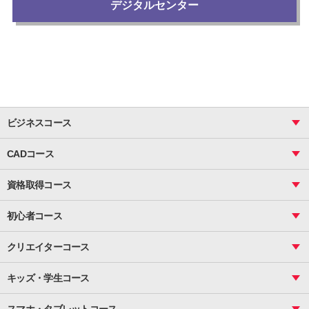
デジタルセンター
ビジネスコース
ビジネス基礎_おまとめコース
CADコース
Excel
CAD
表計算（基礎）
資格取得コース
図面作成（基礎）
関数
図面作成（応用）
ピボットテーブル
MOS
マクロ
初心者コース
VBAエキスパート
統計
町内会文書作成
VBA
ビジネス統計
クリエイターコース
案内文書・レター・はがき・POP作成
PowerPoint
CS
Photoshop
資料作成（基礎）
インターネット活用
キッズ・学生コース
基礎
サーティファイ
資料作成（応用）
応用
メール活用
プレゼンスキル
ジュニアプログラミングスクール
日商PC
スマホ・タブレットコース