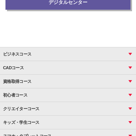
デジタルセンター
ビジネスコース
ビジネス基礎_おまとめコース
CADコース
Excel
CAD
表計算（基礎）
資格取得コース
図面作成（基礎）
関数
図面作成（応用）
ピボットテーブル
MOS
マクロ
初心者コース
VBAエキスパート
統計
町内会文書作成
VBA
ビジネス統計
クリエイターコース
案内文書・レター・はがき・POP作成
PowerPoint
CS
Photoshop
資料作成（基礎）
インターネット活用
キッズ・学生コース
基礎
サーティファイ
資料作成（応用）
応用
メール活用
プレゼンスキル
ジュニアプログラミングスクール
日商PC
スマホ・タブレットコース