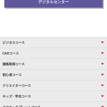
デジタルセンター
ビジネスコース
ビジネス基礎_おまとめコース
CADコース
Excel
CAD
表計算（基礎）
資格取得コース
図面作成（基礎）
関数
図面作成（応用）
ピボットテーブル
MOS
マクロ
初心者コース
VBAエキスパート
統計
町内会文書作成
VBA
ビジネス統計
クリエイターコース
案内文書・レター・はがき・POP作成
PowerPoint
CS
Photoshop
資料作成（基礎）
インターネット活用
キッズ・学生コース
基礎
サーティファイ
資料作成（応用）
応用
メール活用
プレゼンスキル
ジュニアプログラミングスクール
日商PC
スマホ・タブレットコース