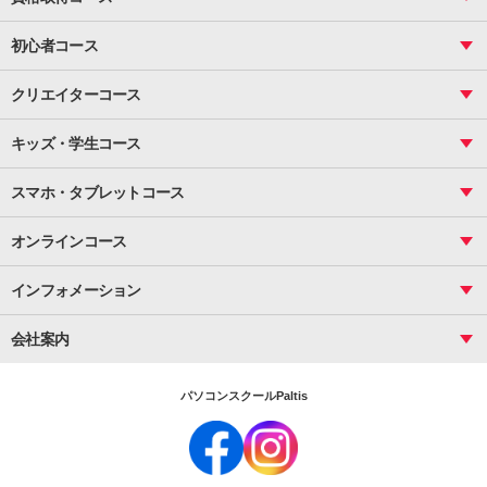
関数
図面作成（応用）
ピボットテーブル
MOS
マクロ
初心者コース
VBAエキスパート
統計
町内会文書作成
VBA
ビジネス統計
クリエイターコース
案内文書・レター・はがき・POP作成
PowerPoint
CS
Photoshop
資料作成（基礎）
インターネット活用
キッズ・学生コース
基礎
サーティファイ
資料作成（応用）
応用
メール活用
プレゼンスキル
ジュニアプログラミングスクール
日商PC
スマホ・タブレットコース
Illustrator
プライマリー（年長～小２）
Word
ICT
基礎
スタンダード（小３～小６）
スマホ・タブレット（操作方法）
文書作成（基礎）
応用
マインクラフト（年長～小６）
オンラインコース
文書作成（応用）
初めてのLINE
スクラッチ（小１～小６）
HTML/CSS
文書作成（デザイン活用）
Excel基礎
初めてのInstagram
パソコンコース
インフォメーション
InDesign
Access
小学生コース
初めてのTwitter
データベース活用
コース一覧
Webデザイナー
中学生コース
会社案内
Basic
初めてのfacebook
高校生コース
パルティスの特徴
Advance
専門/大学生コース
会社概要
素敵に写真アレンジ
社員研修
パソコンスクールPaltis
法人のお客様
スクール案内
採用情報
時計台校
DigitalCenter
お問い合わせ
ジュニアプログラミングスクール時計台教室