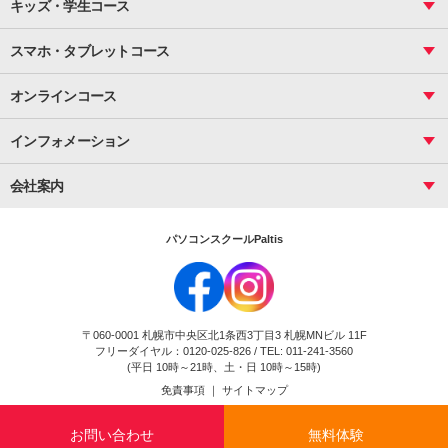
インターネット活用
キッズ・学生コース
基礎
サーティファイ
資料作成（応用）
応用
メール活用
プレゼンスキル
ジュニアプログラミングスクール
日商PC
スマホ・タブレットコース
Illustrator
プライマリー（年長～小２）
Word
ICT
基礎
スタンダード（小３～小６）
スマホ・タブレット（操作方法）
文書作成（基礎）
応用
マインクラフト（年長～小６）
オンラインコース
文書作成（応用）
初めてのLINE
スクラッチ（小１～小６）
HTML/CSS
文書作成（デザイン活用）
Excel基礎
初めてのInstagram
パソコンコース
インフォメーション
InDesign
Access
小学生コース
初めてのTwitter
データベース活用
コース一覧
Webデザイナー
中学生コース
会社案内
Basic
初めてのfacebook
高校生コース
パルティスの特徴
Advance
専門/大学生コース
会社概要
素敵に写真アレンジ
社員研修
パソコンスクールPaltis
法人のお客様
スクール案内
採用情報
時計台校
DigitalCenter
お問い合わせ
ジュニアプログラミングスクール時計台教室
〒060-0001 札幌市中央区北1条西3丁目3 札幌MNビル 11F
ジュニアプログラミングスクール苫小牧沼ノ端教室
フリーダイヤル：0120-025-826 / TEL: 011-241-3560
試験のお申込み
(平日 10時～21時、土・日 10時～15時)
免責事項
｜
サイトマップ
Copyright(c) Flexjapan All rights reserved.
お問い合わせ
無料体験