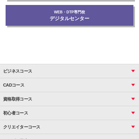
WEB・DTP専門校
デジタルセンター
ビジネスコース
ビジネス基礎_おまとめコース
CADコース
Excel
CAD
表計算（基礎）
資格取得コース
図面作成（基礎）
関数
図面作成（応用）
ピボットテーブル
MOS
マクロ
初心者コース
VBAエキスパート
統計
町内会文書作成
VBA
ビジネス統計
クリエイターコース
案内文書・レター・はがき・POP作成
PowerPoint
CS
Photoshop
資料作成（基礎）