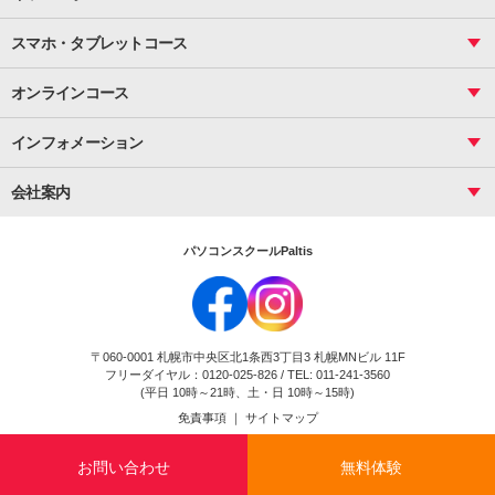
サーティファイ
資料作成（応用）
応用
メール活用
プレゼンスキル
ジュニアプログラミングスクール
日商PC
スマホ・タブレットコース
Illustrator
プライマリー（年長～小２）
Word
ICT
基礎
スタンダード（小３～小６）
スマホ・タブレット（操作方法）
文書作成（基礎）
応用
マインクラフト（年長～小６）
オンラインコース
文書作成（応用）
初めてのLINE
スクラッチ（小１～小６）
HTML/CSS
文書作成（デザイン活用）
Excel基礎
初めてのInstagram
パソコンコース
インフォメーション
InDesign
Access
小学生コース
初めてのTwitter
データベース活用
コース一覧
Webデザイナー
中学生コース
会社案内
Basic
初めてのfacebook
高校生コース
パルティスの特徴
Advance
専門/大学生コース
会社概要
素敵に写真アレンジ
社員研修
パソコンスクールPaltis
法人のお客様
スクール案内
採用情報
時計台校
DigitalCenter
お問い合わせ
ジュニアプログラミングスクール時計台教室
〒060-0001 札幌市中央区北1条西3丁目3 札幌MNビル 11F
ジュニアプログラミングスクール苫小牧沼ノ端教室
フリーダイヤル：0120-025-826 / TEL: 011-241-3560
試験のお申込み
(平日 10時～21時、土・日 10時～15時)
免責事項
｜
サイトマップ
Copyright(c) Flexjapan All rights reserved.
お問い合わせ
無料体験