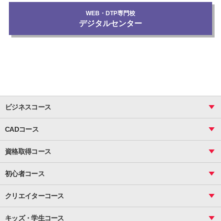
WEB・DTP専門校
デジタルセンター
ビジネスコース
ビジネス基礎_おまとめコース
CADコース
Excel
CAD
表計算（基礎）
資格取得コース
図面作成（基礎）
関数
図面作成（応用）
ピボットテーブル
MOS
マクロ
初心者コース
VBAエキスパート
統計
町内会文書作成
VBA
ビジネス統計
クリエイターコース
案内文書・レター・はがき・POP作成
PowerPoint
CS
Photoshop
資料作成（基礎）
インターネット活用
キッズ・学生コース
基礎