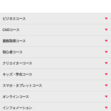
ビジネスコース
ビジネス基礎_おまとめコース
CADコース
Excel
CAD
表計算（基礎）
資格取得コース
図面作成（基礎）
関数
図面作成（応用）
ピボットテーブル
MOS
マクロ
初心者コース
VBAエキスパート
統計
町内会文書作成
VBA
ビジネス統計
クリエイターコース
案内文書・レター・はがき・POP作成
PowerPoint
CS
Photoshop
資料作成（基礎）
インターネット活用
キッズ・学生コース
基礎
サーティファイ
資料作成（応用）
応用
メール活用
プレゼンスキル
ジュニアプログラミングスクール
日商PC
スマホ・タブレットコース
Illustrator
プライマリー（年長～小２）
Word
ICT
基礎
スタンダード（小３～小６）
スマホ・タブレット（操作方法）
文書作成（基礎）
応用
マインクラフト（年長～小６）
オンラインコース
文書作成（応用）
初めてのLINE
スクラッチ（小１～小６）
HTML/CSS
文書作成（デザイン活用）
Excel基礎
初めてのInstagram
パソコンコース
インフォメーション
InDesign
Access