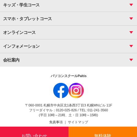
Photoshop
資料作成（基礎）
インターネット活用
キッズ・学生コース
基礎
サーティファイ
資料作成（応用）
応用
メール活用
プレゼンスキル
ジュニアプログラミングスクール
日商PC
スマホ・タブレットコース
Illustrator
プライマリー（年長～小２）
Word
ICT
基礎
スタンダード（小３～小６）
スマホ・タブレット（操作方法）
文書作成（基礎）
応用
マインクラフト（年長～小６）
オンラインコース
文書作成（応用）
初めてのLINE
スクラッチ（小１～小６）
HTML/CSS
文書作成（デザイン活用）
Excel基礎
初めてのInstagram
パソコンコース
インフォメーション
InDesign
Access
小学生コース
初めてのTwitter
データベース活用
コース一覧
Webデザイナー
中学生コース
会社案内
Basic
初めてのfacebook
高校生コース
パルティスの特徴
Advance
専門/大学生コース
会社概要
素敵に写真アレンジ
社員研修
パソコンスクールPaltis
法人のお客様
スクール案内
採用情報
時計台校
DigitalCenter
お問い合わせ
ジュニアプログラミングスクール時計台教室
〒060-0001 札幌市中央区北1条西3丁目3 札幌MNビル 11F
ジュニアプログラミングスクール苫小牧沼ノ端教室
フリーダイヤル：0120-025-826 / TEL: 011-241-3560
試験のお申込み
(平日 10時～21時、土・日 10時～15時)
免責事項
｜
サイトマップ
Copyright(c) Flexjapan All rights reserved.
お問い合わせ
無料体験