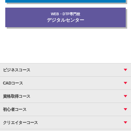
WEB・DTP専門校
デジタルセンター
ビジネスコース
ビジネス基礎_おまとめコース
CADコース
Excel
CAD
表計算（基礎）
資格取得コース
図面作成（基礎）
関数
図面作成（応用）
ピボットテーブル
MOS
マクロ
初心者コース
VBAエキスパート
統計
町内会文書作成
VBA
ビジネス統計
クリエイターコース
案内文書・レター・はがき・POP作成
PowerPoint
CS