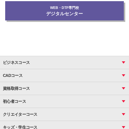
WEB・DTP専門校
デジタルセンター
ビジネスコース
ビジネス基礎_おまとめコース
CADコース
Excel
CAD
表計算（基礎）
資格取得コース
図面作成（基礎）
関数
図面作成（応用）
ピボットテーブル
MOS
マクロ
初心者コース
VBAエキスパート
統計
町内会文書作成
VBA
ビジネス統計
クリエイターコース
案内文書・レター・はがき・POP作成
PowerPoint
CS
Photoshop
資料作成（基礎）
インターネット活用
キッズ・学生コース
基礎