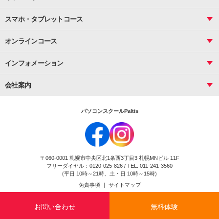
サーティファイ
資料作成（応用）
応用
メール活用
プレゼンスキル
ジュニアプログラミングスクール
日商PC
スマホ・タブレットコース
Illustrator
プライマリー（年長～小２）
Word
ICT
基礎
スタンダード（小３～小６）
スマホ・タブレット（操作方法）
文書作成（基礎）
応用
マインクラフト（年長～小６）
オンラインコース
文書作成（応用）
初めてのLINE
スクラッチ（小１～小６）
HTML/CSS
文書作成（デザイン活用）
Excel基礎
初めてのInstagram
パソコンコース
インフォメーション
InDesign
Access
小学生コース
初めてのTwitter
データベース活用
コース一覧
Webデザイナー
中学生コース
会社案内
Basic
初めてのfacebook
高校生コース
パルティスの特徴
Advance
専門/大学生コース
会社概要
素敵に写真アレンジ
社員研修
パソコンスクールPaltis
法人のお客様
スクール案内
採用情報
時計台校
DigitalCenter
お問い合わせ
ジュニアプログラミングスクール時計台教室
〒060-0001 札幌市中央区北1条西3丁目3 札幌MNビル 11F
ジュニアプログラミングスクール苫小牧沼ノ端教室
フリーダイヤル：0120-025-826 / TEL: 011-241-3560
試験のお申込み
(平日 10時～21時、土・日 10時～15時)
免責事項
｜
サイトマップ
Copyright(c) Flexjapan All rights reserved.
お問い合わせ
無料体験