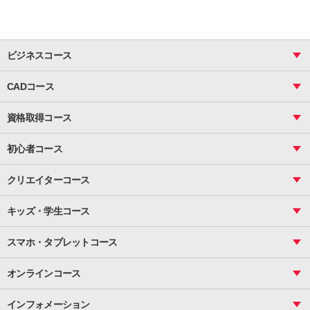
ビジネスコース
ビジネス基礎_おまとめコース
CADコース
Excel
CAD
表計算（基礎）
資格取得コース
図面作成（基礎）
関数
図面作成（応用）
ピボットテーブル
MOS
マクロ
初心者コース
VBAエキスパート
統計
町内会文書作成
VBA
ビジネス統計
クリエイターコース
案内文書・レター・はがき・POP作成
PowerPoint
CS
Photoshop
資料作成（基礎）
インターネット活用
キッズ・学生コース
基礎
サーティファイ
資料作成（応用）
応用
メール活用
プレゼンスキル
ジュニアプログラミングスクール
日商PC
スマホ・タブレットコース
Illustrator
プライマリー（年長～小２）
Word
ICT
基礎
スタンダード（小３～小６）
スマホ・タブレット（操作方法）
文書作成（基礎）
応用
マインクラフト（年長～小６）
オンラインコース
文書作成（応用）
初めてのLINE
スクラッチ（小１～小６）
HTML/CSS
文書作成（デザイン活用）
Excel基礎
初めてのInstagram
パソコンコース
インフォメーション
InDesign
Access