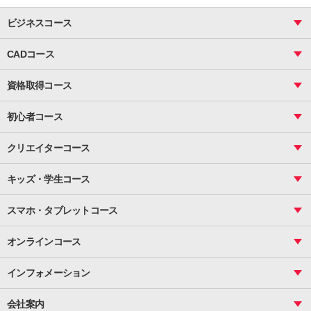
ビジネスコース
ビジネス基礎_おまとめコース
CADコース
Excel
CAD
表計算（基礎）
資格取得コース
図面作成（基礎）
関数
図面作成（応用）
ピボットテーブル
MOS
マクロ
初心者コース
VBAエキスパート
統計
町内会文書作成
VBA
ビジネス統計
クリエイターコース
案内文書・レター・はがき・POP作成
PowerPoint
CS
Photoshop
資料作成（基礎）
インターネット活用
キッズ・学生コース
基礎
サーティファイ
資料作成（応用）
応用
メール活用
プレゼンスキル
ジュニアプログラミングスクール
日商PC
スマホ・タブレットコース
Illustrator
プライマリー（年長～小２）
Word
ICT
基礎
スタンダード（小３～小６）
スマホ・タブレット（操作方法）
文書作成（基礎）
応用
マインクラフト（年長～小６）
オンラインコース
文書作成（応用）
初めてのLINE
スクラッチ（小１～小６）
HTML/CSS
文書作成（デザイン活用）
Excel基礎
初めてのInstagram
パソコンコース
インフォメーション
InDesign
Access
小学生コース
初めてのTwitter
データベース活用
コース一覧
Webデザイナー
中学生コース
会社案内
Basic
初めてのfacebook