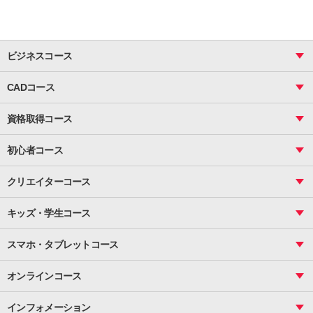
ビジネスコース
ビジネス基礎_おまとめコース
CADコース
Excel
CAD
表計算（基礎）
資格取得コース
図面作成（基礎）
関数
図面作成（応用）
ピボットテーブル
MOS
マクロ
初心者コース
VBAエキスパート
統計
町内会文書作成
VBA
ビジネス統計
クリエイターコース
案内文書・レター・はがき・POP作成
PowerPoint
CS
Photoshop
資料作成（基礎）
インターネット活用
キッズ・学生コース
基礎
サーティファイ
資料作成（応用）
応用
メール活用
プレゼンスキル
ジュニアプログラミングスクール
日商PC
スマホ・タブレットコース
Illustrator
プライマリー（年長～小２）
Word
ICT
基礎
スタンダード（小３～小６）
スマホ・タブレット（操作方法）
文書作成（基礎）
応用
マインクラフト（年長～小６）
オンラインコース
文書作成（応用）
初めてのLINE
スクラッチ（小１～小６）
HTML/CSS
文書作成（デザイン活用）
Excel基礎
初めてのInstagram
パソコンコース
インフォメーション
InDesign
Access