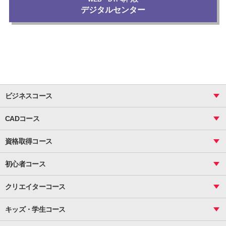
デジタルセンター
ビジネスコース
ビジネス基礎_おまとめコース
CADコース
Excel
CAD
表計算（基礎）
資格取得コース
図面作成（基礎）
関数
図面作成（応用）
ピボットテーブル
MOS
マクロ
初心者コース
VBAエキスパート
統計
町内会文書作成
VBA
ビジネス統計
クリエイターコース
案内文書・レター・はがき・POP作成
PowerPoint
CS
Photoshop
資料作成（基礎）
インターネット活用
キッズ・学生コース
基礎
サーティファイ
資料作成（応用）
応用
メール活用
プレゼンスキル
ジュニアプログラミングスクール