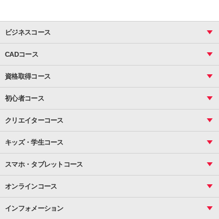
ビジネスコース
ビジネス基礎_おまとめコース
CADコース
Excel
CAD
表計算（基礎）
資格取得コース
図面作成（基礎）
関数
図面作成（応用）
ピボットテーブル
MOS
マクロ
初心者コース
VBAエキスパート
統計
町内会文書作成
VBA
ビジネス統計
クリエイターコース
案内文書・レター・はがき・POP作成
PowerPoint
CS
Photoshop
資料作成（基礎）
インターネット活用
キッズ・学生コース
基礎
サーティファイ
資料作成（応用）
応用
メール活用
プレゼンスキル
ジュニアプログラミングスクール
日商PC
スマホ・タブレットコース
Illustrator
プライマリー（年長～小２）
Word
ICT
基礎
スタンダード（小３～小６）
スマホ・タブレット（操作方法）
文書作成（基礎）
応用
マインクラフト（年長～小６）
オンラインコース
文書作成（応用）
初めてのLINE
スクラッチ（小１～小６）
HTML/CSS
文書作成（デザイン活用）
Excel基礎
初めてのInstagram
パソコンコース
インフォメーション
InDesign
Access
小学生コース