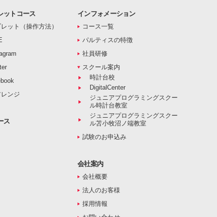
レットコース
インフォメーション
ブレット（操作方法）
コース一覧
E
パルティスの特徴
agram
社員研修
er
スクール案内
時計台校
book
DigitalCenter
アレンジ
ジュニアプログラミングスクー
ル時計台教室
ジュニアプログラミングスクー
ース
ル苫小牧沼ノ端教室
試験のお申込み
会社案内
会社概要
法人のお客様
採用情報