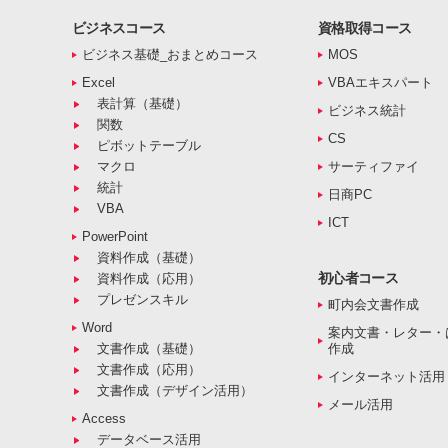
ビジネスコース
資格取得コース
ビジネス基礎_おまとめコース
MOS
Excel
VBAエキスパート
表計算（基礎）
ビジネス統計
関数
CS
ピボットテーブル
マクロ
サーティファイ
統計
日商PC
VBA
ICT
PowerPoint
資料作成（基礎）
初心者コース
資料作成（応用）
プレゼンスキル
町内会文書作成
Word
案内文書・レター・
文書作成（基礎）
作成
文書作成（応用）
インターネット活用
文書作成（デザイン活用）
メール活用
Access
データベース活用