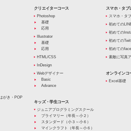
クリエイターコース
スマホ・タブ
Photoshop
スマホ・タ
基礎
初めてのLIN
応用
初めてのInst
Illustrator
初めてのTwitt
基礎
応用
初めてのface
HTML/CSS
素敵に写真
InDesign
オンラインコ
Webデザイナー
Basic
Excel基礎
Advance
はがき・POP
キッズ・学生コース
ジュニアプログラミングスクール
プライマリー（年長～小２）
スタンダード（小３～小６）
マインクラフト（年長～小６）