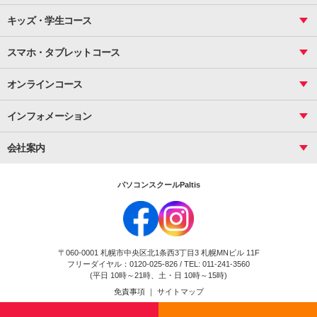
PowerPoint
CS
Photoshop
資料作成（基礎）
インターネット活用
キッズ・学生コース
基礎
サーティファイ
資料作成（応用）
応用
メール活用
プレゼンスキル
ジュニアプログラミングスクール
日商PC
スマホ・タブレットコース
Illustrator
プライマリー（年長～小２）
Word
ICT
基礎
スタンダード（小３～小６）
スマホ・タブレット（操作方法）
文書作成（基礎）
応用
マインクラフト（年長～小６）
オンラインコース
文書作成（応用）
初めてのLINE
スクラッチ（小１～小６）
HTML/CSS
文書作成（デザイン活用）
Excel基礎
初めてのInstagram
パソコンコース
インフォメーション
InDesign
Access
小学生コース
初めてのTwitter
データベース活用
コース一覧
Webデザイナー
中学生コース
会社案内
Basic
初めてのfacebook
高校生コース
パルティスの特徴
Advance
専門/大学生コース
会社概要
素敵に写真アレンジ
社員研修
パソコンスクールPaltis
法人のお客様
スクール案内
採用情報
時計台校
DigitalCenter
お問い合わせ
ジュニアプログラミングスクール時計台教室
〒060-0001 札幌市中央区北1条西3丁目3 札幌MNビル 11F
ジュニアプログラミングスクール苫小牧沼ノ端教室
フリーダイヤル：0120-025-826 / TEL: 011-241-3560
試験のお申込み
(平日 10時～21時、土・日 10時～15時)
免責事項
｜
サイトマップ
Copyright(c) Flexjapan All rights reserved.