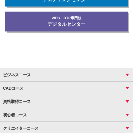
WEB・DTP専門校
デジタルセンター
ビジネスコース
ビジネス基礎_おまとめコース
CADコース
Excel
CAD
表計算（基礎）
資格取得コース
図面作成（基礎）
関数
図面作成（応用）
ピボットテーブル
MOS
マクロ
初心者コース
VBAエキスパート
統計
町内会文書作成
VBA
ビジネス統計
クリエイターコース
案内文書・レター・はがき・POP作成