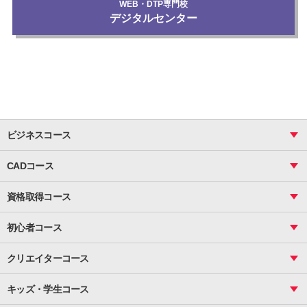
WEB・DTP専門校
デジタルセンター
ビジネスコース
ビジネス基礎_おまとめコース
CADコース
Excel
CAD
表計算（基礎）
資格取得コース
図面作成（基礎）
関数
図面作成（応用）
ピボットテーブル
MOS
マクロ
初心者コース
VBAエキスパート
統計
町内会文書作成
VBA
ビジネス統計
クリエイターコース
案内文書・レター・はがき・POP作成
PowerPoint
CS
Photoshop
資料作成（基礎）
インターネット活用
キッズ・学生コース
基礎
サーティファイ
資料作成（応用）
応用
メール活用