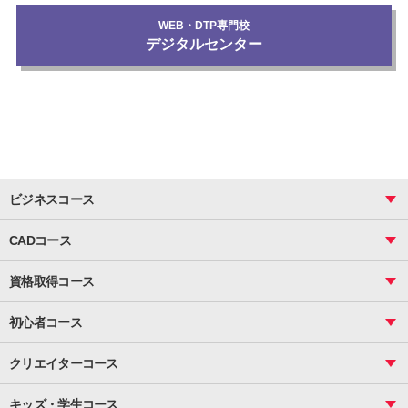
WEB・DTP専門校
デジタルセンター
ビジネスコース
ビジネス基礎_おまとめコース
CADコース
Excel
CAD
表計算（基礎）
資格取得コース
図面作成（基礎）
関数
図面作成（応用）
ピボットテーブル
MOS
マクロ
初心者コース
VBAエキスパート
統計
町内会文書作成
VBA
ビジネス統計
クリエイターコース
案内文書・レター・はがき・POP作成
PowerPoint
CS
Photoshop
資料作成（基礎）
インターネット活用
キッズ・学生コース
基礎