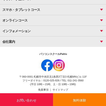
サーティファイ
資料作成（応用）
応用
メール活用
プレゼンスキル
ジュニアプログラミングスクール
日商PC
スマホ・タブレットコース
Illustrator
プライマリー（年長～小２）
Word
ICT
基礎
スタンダード（小３～小６）
スマホ・タブレット（操作方法）
文書作成（基礎）
応用
マインクラフト（年長～小６）
オンラインコース
文書作成（応用）
初めてのLINE
スクラッチ（小１～小６）
HTML/CSS
文書作成（デザイン活用）
Excel基礎
初めてのInstagram
パソコンコース
インフォメーション
InDesign
Access
小学生コース
初めてのTwitter
データベース活用
コース一覧
Webデザイナー
中学生コース
会社案内
Basic
初めてのfacebook
高校生コース
パルティスの特徴
Advance
専門/大学生コース
会社概要
素敵に写真アレンジ
社員研修
パソコンスクールPaltis
法人のお客様
スクール案内
採用情報
時計台校
DigitalCenter
お問い合わせ
ジュニアプログラミングスクール時計台教室
〒060-0001 札幌市中央区北1条西3丁目3 札幌MNビル 11F
ジュニアプログラミングスクール苫小牧沼ノ端教室
フリーダイヤル：0120-025-826 / TEL: 011-241-3560
試験のお申込み
(平日 10時～21時、土・日 10時～15時)
免責事項
｜
サイトマップ
Copyright(c) Flexjapan All rights reserved.
お問い合わせ
無料体験