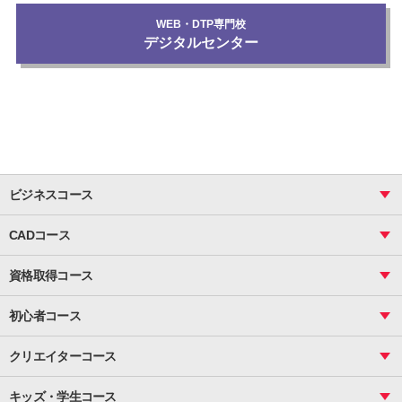
WEB・DTP専門校
デジタルセンター
ビジネスコース
ビジネス基礎_おまとめコース
CADコース
Excel
CAD
表計算（基礎）
資格取得コース
図面作成（基礎）
関数
図面作成（応用）
ピボットテーブル
MOS
マクロ
初心者コース
VBAエキスパート
統計
町内会文書作成
VBA
ビジネス統計
クリエイターコース
案内文書・レター・はがき・POP作成
PowerPoint
CS
Photoshop
資料作成（基礎）
インターネット活用
キッズ・学生コース
基礎