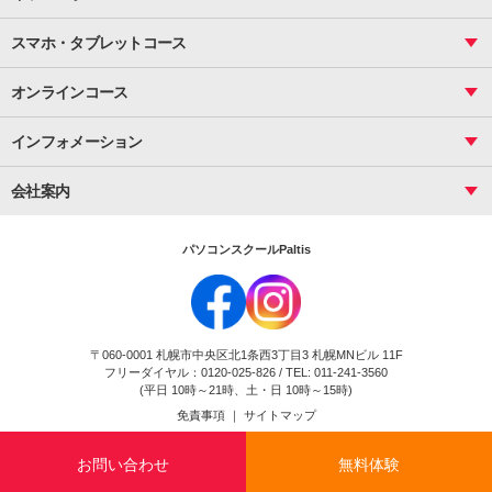
サーティファイ
資料作成（応用）
応用
メール活用
プレゼンスキル
ジュニアプログラミングスクール
日商PC
スマホ・タブレットコース
Illustrator
プライマリー（年長～小２）
Word
ICT
基礎
スタンダード（小３～小６）
スマホ・タブレット（操作方法）
文書作成（基礎）
応用
マインクラフト（年長～小６）
オンラインコース
文書作成（応用）
初めてのLINE
スクラッチ（小１～小６）
HTML/CSS
文書作成（デザイン活用）
Excel基礎
初めてのInstagram
パソコンコース
インフォメーション
InDesign
Access
小学生コース
初めてのTwitter
データベース活用
コース一覧
Webデザイナー
中学生コース
会社案内
Basic
初めてのfacebook
高校生コース
パルティスの特徴
Advance
専門/大学生コース
会社概要
素敵に写真アレンジ
社員研修
パソコンスクールPaltis
法人のお客様
スクール案内
採用情報
時計台校
DigitalCenter
お問い合わせ
ジュニアプログラミングスクール時計台教室
〒060-0001 札幌市中央区北1条西3丁目3 札幌MNビル 11F
ジュニアプログラミングスクール苫小牧沼ノ端教室
フリーダイヤル：0120-025-826 / TEL: 011-241-3560
試験のお申込み
(平日 10時～21時、土・日 10時～15時)
免責事項
｜
サイトマップ
Copyright(c) Flexjapan All rights reserved.
お問い合わせ
無料体験