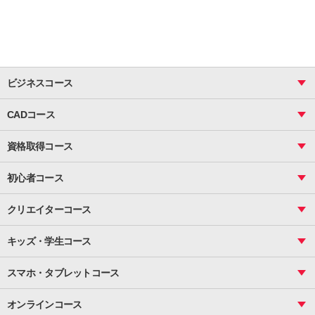
ビジネスコース
ビジネス基礎_おまとめコース
CADコース
Excel
CAD
表計算（基礎）
資格取得コース
図面作成（基礎）
関数
図面作成（応用）
ピボットテーブル
MOS
マクロ
初心者コース
VBAエキスパート
統計
町内会文書作成
VBA
ビジネス統計
クリエイターコース
案内文書・レター・はがき・POP作成
PowerPoint
CS
Photoshop
資料作成（基礎）
インターネット活用
キッズ・学生コース
基礎
サーティファイ
資料作成（応用）
応用
メール活用
プレゼンスキル
ジュニアプログラミングスクール
日商PC
スマホ・タブレットコース
Illustrator
プライマリー（年長～小２）
Word
ICT
基礎
スタンダード（小３～小６）
スマホ・タブレット（操作方法）
文書作成（基礎）
応用
マインクラフト（年長～小６）
オンラインコース
文書作成（応用）
初めてのLINE