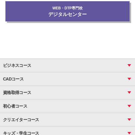
WEB・DTP専門校
デジタルセンター
ビジネスコース
ビジネス基礎_おまとめコース
CADコース
Excel
CAD
表計算（基礎）
資格取得コース
図面作成（基礎）
関数
図面作成（応用）
ピボットテーブル
MOS
マクロ
初心者コース
VBAエキスパート
統計
町内会文書作成
VBA
ビジネス統計
クリエイターコース
案内文書・レター・はがき・POP作成
PowerPoint
CS
Photoshop
資料作成（基礎）
インターネット活用
キッズ・学生コース
基礎