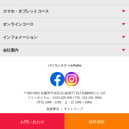
サーティファイ
資料作成（応用）
応用
メール活用
プレゼンスキル
ジュニアプログラミングスクール
日商PC
スマホ・タブレットコース
Illustrator
プライマリー（年長～小２）
Word
ICT
基礎
スタンダード（小３～小６）
スマホ・タブレット（操作方法）
文書作成（基礎）
応用
マインクラフト（年長～小６）
オンラインコース
文書作成（応用）
初めてのLINE
スクラッチ（小１～小６）
HTML/CSS
文書作成（デザイン活用）
Excel基礎
初めてのInstagram
パソコンコース
インフォメーション
InDesign
Access
小学生コース
初めてのTwitter
データベース活用
コース一覧
Webデザイナー
中学生コース
会社案内
Basic
初めてのfacebook
高校生コース
パルティスの特徴
Advance
専門/大学生コース
会社概要
素敵に写真アレンジ
社員研修
パソコンスクールPaltis
法人のお客様
スクール案内
採用情報
時計台校
DigitalCenter
お問い合わせ
ジュニアプログラミングスクール時計台教室
〒060-0001 札幌市中央区北1条西3丁目3 札幌MNビル 11F
ジュニアプログラミングスクール苫小牧沼ノ端教室
フリーダイヤル：0120-025-826 / TEL: 011-241-3560
試験のお申込み
(平日 10時～21時、土・日 10時～15時)
免責事項
｜
サイトマップ
Copyright(c) Flexjapan All rights reserved.
お問い合わせ
無料体験