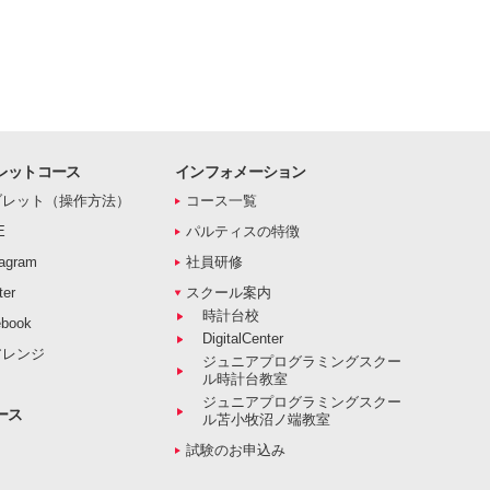
レットコース
インフォメーション
ブレット（操作方法）
コース一覧
E
パルティスの特徴
agram
社員研修
er
スクール案内
時計台校
book
DigitalCenter
アレンジ
ジュニアプログラミングスクー
ル時計台教室
ジュニアプログラミングスクー
ース
ル苫小牧沼ノ端教室
試験のお申込み