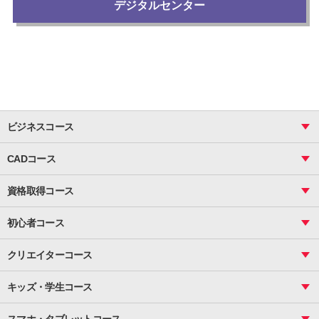
デジタルセンター
ビジネスコース
ビジネス基礎_おまとめコース
CADコース
Excel
CAD
表計算（基礎）
資格取得コース
図面作成（基礎）
関数
図面作成（応用）
ピボットテーブル
MOS
マクロ
初心者コース
VBAエキスパート
統計
町内会文書作成
VBA
ビジネス統計
クリエイターコース
案内文書・レター・はがき・POP作成
PowerPoint
CS
Photoshop
資料作成（基礎）
インターネット活用
キッズ・学生コース
基礎
サーティファイ
資料作成（応用）
応用
メール活用
プレゼンスキル
ジュニアプログラミングスクール
日商PC
スマホ・タブレットコース