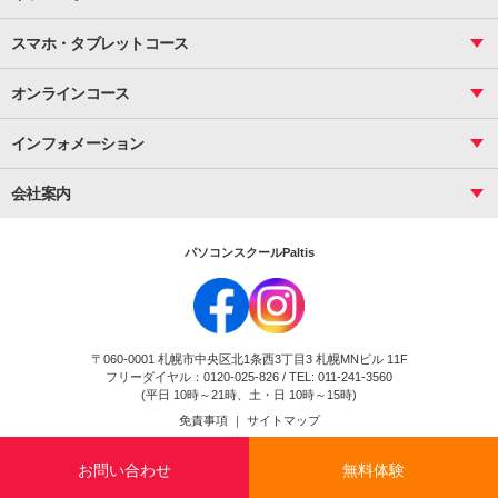
サーティファイ
資料作成（応用）
応用
メール活用
プレゼンスキル
ジュニアプログラミングスクール
日商PC
スマホ・タブレットコース
Illustrator
プライマリー（年長～小２）
Word
ICT
基礎
スタンダード（小３～小６）
スマホ・タブレット（操作方法）
文書作成（基礎）
応用
マインクラフト（年長～小６）
オンラインコース
文書作成（応用）
初めてのLINE
スクラッチ（小１～小６）
HTML/CSS
文書作成（デザイン活用）
Excel基礎
初めてのInstagram
パソコンコース
インフォメーション
InDesign
Access
小学生コース
初めてのTwitter
データベース活用
コース一覧
Webデザイナー
中学生コース
会社案内
Basic
初めてのfacebook
高校生コース
パルティスの特徴
Advance
専門/大学生コース
会社概要
素敵に写真アレンジ
社員研修
パソコンスクールPaltis
法人のお客様
スクール案内
採用情報
時計台校
DigitalCenter
お問い合わせ
ジュニアプログラミングスクール時計台教室
〒060-0001 札幌市中央区北1条西3丁目3 札幌MNビル 11F
ジュニアプログラミングスクール苫小牧沼ノ端教室
フリーダイヤル：0120-025-826 / TEL: 011-241-3560
試験のお申込み
(平日 10時～21時、土・日 10時～15時)
免責事項
｜
サイトマップ
Copyright(c) Flexjapan All rights reserved.
お問い合わせ
無料体験