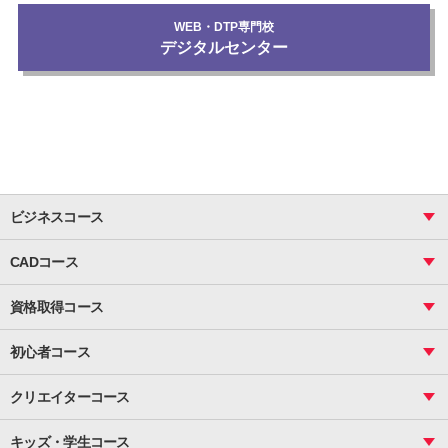
WEB・DTP専門校
デジタルセンター
ビジネスコース
ビジネス基礎_おまとめコース
CADコース
Excel
CAD
表計算（基礎）
資格取得コース
図面作成（基礎）
関数
図面作成（応用）
ピボットテーブル
MOS
マクロ
初心者コース
VBAエキスパート
統計
町内会文書作成
VBA
ビジネス統計
クリエイターコース
案内文書・レター・はがき・POP作成
PowerPoint
CS
Photoshop
資料作成（基礎）
インターネット活用
キッズ・学生コース
基礎