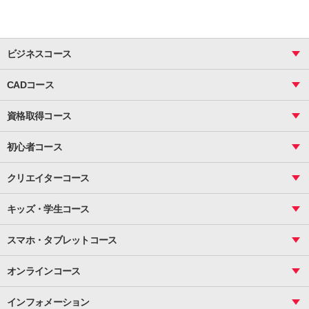
ビジネスコース
ビジネス基礎_おまとめコース
CADコース
Excel
CAD
表計算（基礎）
資格取得コース
図面作成（基礎）
関数
図面作成（応用）
ピボットテーブル
MOS
マクロ
初心者コース
VBAエキスパート
統計
町内会文書作成
VBA
ビジネス統計
クリエイターコース
案内文書・レター・はがき・POP作成
PowerPoint
CS
Photoshop
資料作成（基礎）
インターネット活用
キッズ・学生コース
基礎
サーティファイ
資料作成（応用）
応用
メール活用
プレゼンスキル
ジュニアプログラミングスクール
日商PC
スマホ・タブレットコース
Illustrator
プライマリー（年長～小２）
Word
ICT
基礎
スタンダード（小３～小６）
スマホ・タブレット（操作方法）
文書作成（基礎）
応用
マインクラフト（年長～小６）
オンラインコース
文書作成（応用）
初めてのLINE
スクラッチ（小１～小６）
HTML/CSS
文書作成（デザイン活用）
Excel基礎
初めてのInstagram
パソコンコース
インフォメーション
InDesign
Access