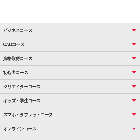
ビジネスコース
ビジネス基礎_おまとめコース
CADコース
Excel
CAD
表計算（基礎）
資格取得コース
図面作成（基礎）
関数
図面作成（応用）
ピボットテーブル
MOS
マクロ
初心者コース
VBAエキスパート
統計
町内会文書作成
VBA
ビジネス統計
クリエイターコース
案内文書・レター・はがき・POP作成
PowerPoint
CS
Photoshop
資料作成（基礎）
インターネット活用
キッズ・学生コース
基礎
サーティファイ
資料作成（応用）
応用
メール活用
プレゼンスキル
ジュニアプログラミングスクール
日商PC
スマホ・タブレットコース
Illustrator
プライマリー（年長～小２）
Word
ICT
基礎
スタンダード（小３～小６）
スマホ・タブレット（操作方法）
文書作成（基礎）
応用
マインクラフト（年長～小６）
オンラインコース
文書作成（応用）
初めてのLINE
スクラッチ（小１～小６）
HTML/CSS
文書作成（デザイン活用）
Excel基礎