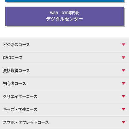
WEB・DTP専門校
デジタルセンター
ビジネスコース
ビジネス基礎_おまとめコース
CADコース
Excel
CAD
表計算（基礎）
資格取得コース
図面作成（基礎）
関数
図面作成（応用）
ピボットテーブル
MOS
マクロ
初心者コース
VBAエキスパート
統計
町内会文書作成
VBA
ビジネス統計
クリエイターコース
案内文書・レター・はがき・POP作成
PowerPoint
CS
Photoshop
資料作成（基礎）
インターネット活用
キッズ・学生コース
基礎
サーティファイ
資料作成（応用）
応用
メール活用
プレゼンスキル
ジュニアプログラミングスクール
日商PC
スマホ・タブレットコース
Illustrator
プライマリー（年長～小２）
Word
ICT
基礎
スタンダード（小３～小６）