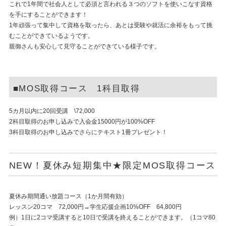
これで1年間で社会人として必須と言われる３つのソフトを使いこなす資格
を手にすることができます！
1年頑張って集中して資格を取ったら、あとは受験や就活に余裕をもって挑
むことができているようです。
親御さんも安心して見守ることができている様子です。
■MOS取得コース 1科目取得
5カ月以内に20回受講 \72,000
2科目取得のお申し込みで入会金15000円が100%OFF
3科目取得のお申し込みでさらにテキスト1冊プレゼント！
NEW！夏休み短期集中★限定MOS取得コース
夏休み期間通い放題コース（1か月間有効）
レッスン20コマ 72,000円→学生応援企画10%OFF 64,800円
例）1日に2コマ受講すると10日で受講を終えることができます。（1コマ80