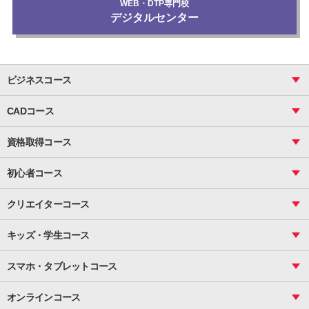
WEB・DTP専門校
デジタルセンター
ビジネスコース
ビジネス基礎_おまとめコース
CADコース
Excel
CAD
表計算（基礎）
資格取得コース
図面作成（基礎）
関数
図面作成（応用）
ピボットテーブル
MOS
マクロ
初心者コース
VBAエキスパート
統計
町内会文書作成
VBA
ビジネス統計
クリエイターコース
案内文書・レター・はがき・POP作成
PowerPoint
CS
Photoshop
資料作成（基礎）
インターネット活用
キッズ・学生コース
基礎
サーティファイ
資料作成（応用）
応用
メール活用
プレゼンスキル
ジュニアプログラミングスクール
日商PC
スマホ・タブレットコース
Illustrator
プライマリー（年長～小２）
Word
ICT
基礎
スタンダード（小３～小６）
スマホ・タブレット（操作方法）
文書作成（基礎）
応用
マインクラフト（年長～小６）
オンラインコース
文書作成（応用）
初めてのLINE
スクラッチ（小１～小６）