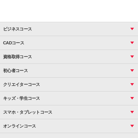
ビジネスコース
ビジネス基礎_おまとめコース
CADコース
Excel
CAD
表計算（基礎）
資格取得コース
図面作成（基礎）
関数
図面作成（応用）
ピボットテーブル
MOS
マクロ
初心者コース
VBAエキスパート
統計
町内会文書作成
VBA
ビジネス統計
クリエイターコース
案内文書・レター・はがき・POP作成
PowerPoint
CS
Photoshop
資料作成（基礎）
インターネット活用
キッズ・学生コース
基礎
サーティファイ
資料作成（応用）
応用
メール活用
プレゼンスキル
ジュニアプログラミングスクール
日商PC
スマホ・タブレットコース
Illustrator
プライマリー（年長～小２）
Word
ICT
基礎
スタンダード（小３～小６）
スマホ・タブレット（操作方法）
文書作成（基礎）
応用
マインクラフト（年長～小６）
オンラインコース
文書作成（応用）
初めてのLINE
スクラッチ（小１～小６）
HTML/CSS
文書作成（デザイン活用）
Excel基礎