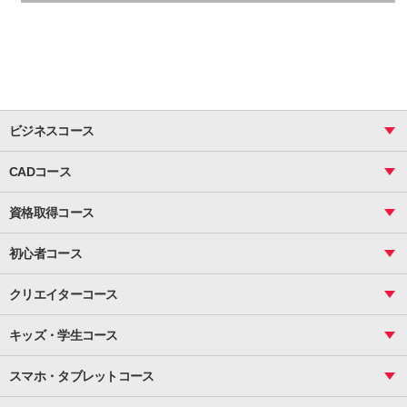
ビジネスコース
ビジネス基礎_おまとめコース
CADコース
Excel
CAD
表計算（基礎）
資格取得コース
図面作成（基礎）
関数
図面作成（応用）
ピボットテーブル
MOS
マクロ
初心者コース
VBAエキスパート
統計
町内会文書作成
VBA
ビジネス統計
クリエイターコース
案内文書・レター・はがき・POP作成
PowerPoint
CS
Photoshop
資料作成（基礎）
インターネット活用
キッズ・学生コース
基礎
サーティファイ
資料作成（応用）
応用
メール活用
プレゼンスキル
ジュニアプログラミングスクール
日商PC
スマホ・タブレットコース
Illustrator
プライマリー（年長～小２）
Word
ICT
基礎
スタンダード（小３～小６）
スマホ・タブレット（操作方法）
文書作成（基礎）