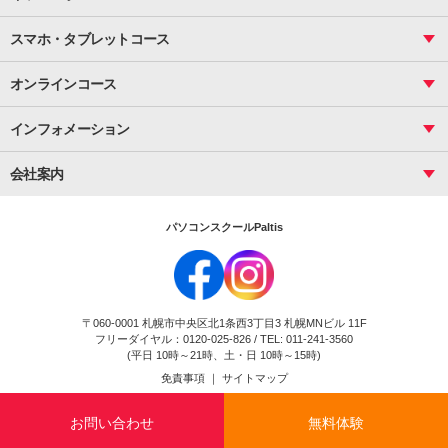
サーティファイ
資料作成（応用）
応用
メール活用
プレゼンスキル
ジュニアプログラミングスクール
日商PC
スマホ・タブレットコース
Illustrator
プライマリー（年長～小２）
Word
ICT
基礎
スタンダード（小３～小６）
スマホ・タブレット（操作方法）
文書作成（基礎）
応用
マインクラフト（年長～小６）
オンラインコース
文書作成（応用）
初めてのLINE
スクラッチ（小１～小６）
HTML/CSS
文書作成（デザイン活用）
Excel基礎
初めてのInstagram
パソコンコース
インフォメーション
InDesign
Access
小学生コース
初めてのTwitter
データベース活用
コース一覧
Webデザイナー
中学生コース
会社案内
Basic
初めてのfacebook
高校生コース
パルティスの特徴
Advance
専門/大学生コース
会社概要
素敵に写真アレンジ
社員研修
パソコンスクールPaltis
法人のお客様
スクール案内
採用情報
時計台校
DigitalCenter
お問い合わせ
ジュニアプログラミングスクール時計台教室
〒060-0001 札幌市中央区北1条西3丁目3 札幌MNビル 11F
ジュニアプログラミングスクール苫小牧沼ノ端教室
フリーダイヤル：0120-025-826 / TEL: 011-241-3560
試験のお申込み
(平日 10時～21時、土・日 10時～15時)
免責事項
｜
サイトマップ
Copyright(c) Flexjapan All rights reserved.
お問い合わせ
無料体験