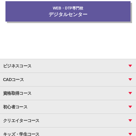
WEB・DTP専門校
デジタルセンター
ビジネスコース
ビジネス基礎_おまとめコース
CADコース
Excel
CAD
表計算（基礎）
資格取得コース
図面作成（基礎）
関数
図面作成（応用）
ピボットテーブル
MOS
マクロ
初心者コース
VBAエキスパート
統計
町内会文書作成
VBA
ビジネス統計
クリエイターコース
案内文書・レター・はがき・POP作成
PowerPoint
CS
Photoshop
資料作成（基礎）
インターネット活用
キッズ・学生コース
基礎