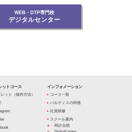
WEB・DTP専門校
デジタルセンター
レットコース
インフォメーション
ブレット（操作方法）
コース一覧
E
パルティスの特徴
agram
社員研修
er
スクール案内
時計台校
book
DigitalCenter