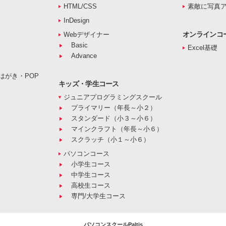
HTML/CSS
素敵に写真
InDesign
オンラインコ
Webデザイナー
Basic
Excel基礎
Advance
はがき・POP
キッズ・学生コース
ジュニアプログラミングスクール
プライマリー（年長～小２）
スタンダード（小３～小６）
マインクラフト（年長～小６）
スクラッチ（小１～小６）
パソコンコース
小学生コース
中学生コース
高校生コース
専門/大学生コース
パソコンスクールPaltis