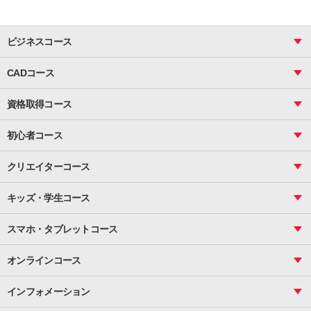
ビジネスコース
ビジネス基礎_おまとめコース
CADコース
Excel
CAD
表計算（基礎）
資格取得コース
図面作成（基礎）
関数
図面作成（応用）
ピボットテーブル
MOS
マクロ
初心者コース
VBAエキスパート
統計
町内会文書作成
VBA
ビジネス統計
クリエイターコース
案内文書・レター・はがき・POP作成
PowerPoint
CS
Photoshop
資料作成（基礎）
インターネット活用
キッズ・学生コース
基礎
サーティファイ
資料作成（応用）
応用
メール活用
プレゼンスキル
ジュニアプログラミングスクール
日商PC
スマホ・タブレットコース
Illustrator
プライマリー（年長～小２）
Word
ICT
基礎
スタンダード（小３～小６）
スマホ・タブレット（操作方法）
文書作成（基礎）
応用
マインクラフト（年長～小６）
オンラインコース
文書作成（応用）
初めてのLINE
スクラッチ（小１～小６）
HTML/CSS
文書作成（デザイン活用）
Excel基礎
初めてのInstagram
パソコンコース
インフォメーション
InDesign
Access
小学生コース
初めてのTwitter
データベース活用