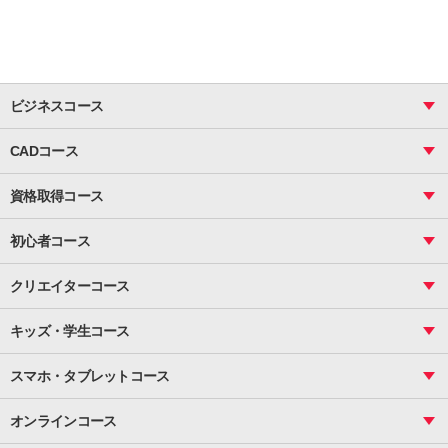
ビジネスコース
ビジネス基礎_おまとめコース
CADコース
Excel
CAD
表計算（基礎）
資格取得コース
図面作成（基礎）
関数
図面作成（応用）
ピボットテーブル
MOS
マクロ
初心者コース
VBAエキスパート
統計
町内会文書作成
VBA
ビジネス統計
クリエイターコース
案内文書・レター・はがき・POP作成
PowerPoint
CS
Photoshop
資料作成（基礎）
インターネット活用
キッズ・学生コース
基礎
サーティファイ
資料作成（応用）
応用
メール活用
プレゼンスキル
ジュニアプログラミングスクール
日商PC
スマホ・タブレットコース
Illustrator
プライマリー（年長～小２）
Word
ICT
基礎
スタンダード（小３～小６）
スマホ・タブレット（操作方法）
文書作成（基礎）
応用
マインクラフト（年長～小６）
オンラインコース
文書作成（応用）
初めてのLINE
スクラッチ（小１～小６）
HTML/CSS
文書作成（デザイン活用）