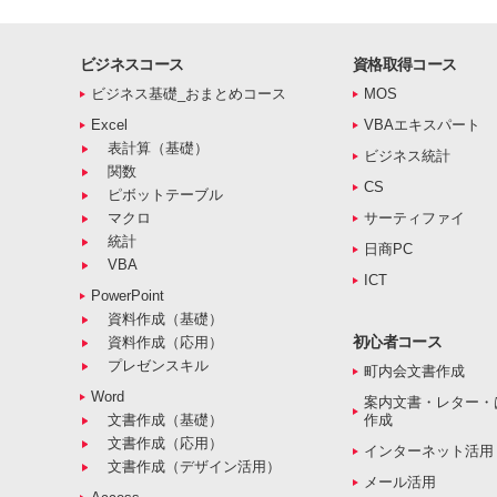
ビジネスコース
資格取得コース
ビジネス基礎_おまとめコース
MOS
Excel
VBAエキスパート
表計算（基礎）
ビジネス統計
関数
CS
ピボットテーブル
マクロ
サーティファイ
統計
日商PC
VBA
ICT
PowerPoint
資料作成（基礎）
初心者コース
資料作成（応用）
プレゼンスキル
町内会文書作成
Word
案内文書・レター・
文書作成（基礎）
作成
文書作成（応用）
インターネット活用
文書作成（デザイン活用）
メール活用