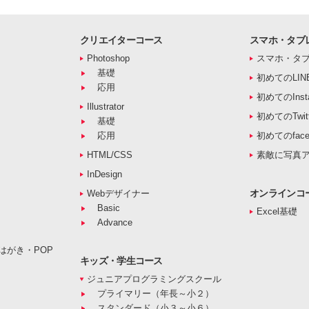
クリエイターコース
スマホ・タブ
Photoshop
スマホ・タ
基礎
初めてのLIN
応用
初めてのInst
Illustrator
初めてのTwitt
基礎
応用
初めてのface
HTML/CSS
素敵に写真
InDesign
オンラインコ
Webデザイナー
Basic
Excel基礎
Advance
はがき・POP
キッズ・学生コース
ジュニアプログラミングスクール
プライマリー（年長～小２）
スタンダード（小３～小６）