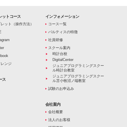
レットコース
インフォメーション
ブレット（操作方法）
コース一覧
E
パルティスの特徴
agram
社員研修
er
スクール案内
時計台校
book
DigitalCenter
アレンジ
ジュニアプログラミングスクー
ル時計台教室
ジュニアプログラミングスクー
ース
ル苫小牧沼ノ端教室
試験のお申込み
会社案内
会社概要
法人のお客様