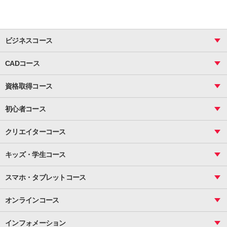
ビジネスコース
ビジネス基礎_おまとめコース
CADコース
Excel
CAD
表計算（基礎）
資格取得コース
図面作成（基礎）
関数
図面作成（応用）
ピボットテーブル
MOS
マクロ
初心者コース
VBAエキスパート
統計
町内会文書作成
VBA
ビジネス統計
クリエイターコース
案内文書・レター・はがき・POP作成
PowerPoint
CS
Photoshop
資料作成（基礎）
インターネット活用
キッズ・学生コース
基礎
サーティファイ
資料作成（応用）
応用
メール活用
プレゼンスキル
ジュニアプログラミングスクール
日商PC
スマホ・タブレットコース
Illustrator
プライマリー（年長～小２）
Word
ICT
基礎
スタンダード（小３～小６）
スマホ・タブレット（操作方法）
文書作成（基礎）
応用
マインクラフト（年長～小６）
オンラインコース
文書作成（応用）
初めてのLINE
スクラッチ（小１～小６）
HTML/CSS
文書作成（デザイン活用）
Excel基礎
初めてのInstagram
パソコンコース
インフォメーション
InDesign
Access