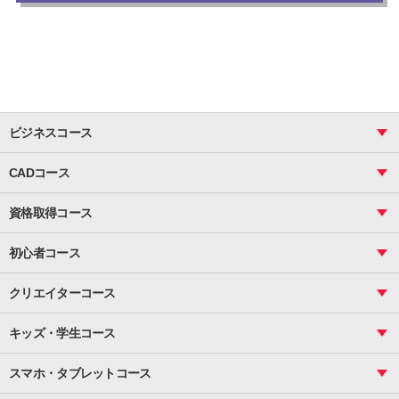
ビジネスコース
ビジネス基礎_おまとめコース
CADコース
Excel
CAD
表計算（基礎）
資格取得コース
図面作成（基礎）
関数
図面作成（応用）
ピボットテーブル
MOS
マクロ
初心者コース
VBAエキスパート
統計
町内会文書作成
VBA
ビジネス統計
クリエイターコース
案内文書・レター・はがき・POP作成
PowerPoint
CS
Photoshop
資料作成（基礎）
インターネット活用
キッズ・学生コース
基礎
サーティファイ
資料作成（応用）
応用
メール活用
プレゼンスキル
ジュニアプログラミングスクール
日商PC
スマホ・タブレットコース
Illustrator
プライマリー（年長～小２）
Word
ICT
基礎
スタンダード（小３～小６）