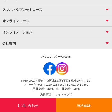
サーティファイ
資料作成（応用）
応用
メール活用
プレゼンスキル
ジュニアプログラミングスクール
日商PC
スマホ・タブレットコース
Illustrator
プライマリー（年長～小２）
Word
ICT
基礎
スタンダード（小３～小６）
スマホ・タブレット（操作方法）
文書作成（基礎）
応用
マインクラフト（年長～小６）
オンラインコース
文書作成（応用）
初めてのLINE
スクラッチ（小１～小６）
HTML/CSS
文書作成（デザイン活用）
Excel基礎
初めてのInstagram
パソコンコース
インフォメーション
InDesign
Access
小学生コース
初めてのTwitter
データベース活用
コース一覧
Webデザイナー
中学生コース
会社案内
Basic
初めてのfacebook
高校生コース
パルティスの特徴
Advance
専門/大学生コース
会社概要
素敵に写真アレンジ
社員研修
パソコンスクールPaltis
法人のお客様
スクール案内
採用情報
時計台校
DigitalCenter
お問い合わせ
ジュニアプログラミングスクール時計台教室
〒060-0001 札幌市中央区北1条西3丁目3 札幌MNビル 11F
ジュニアプログラミングスクール苫小牧沼ノ端教室
フリーダイヤル：0120-025-826 / TEL: 011-241-3560
試験のお申込み
(平日 10時～21時、土・日 10時～15時)
免責事項
｜
サイトマップ
Copyright(c) Flexjapan All rights reserved.
お問い合わせ
無料体験