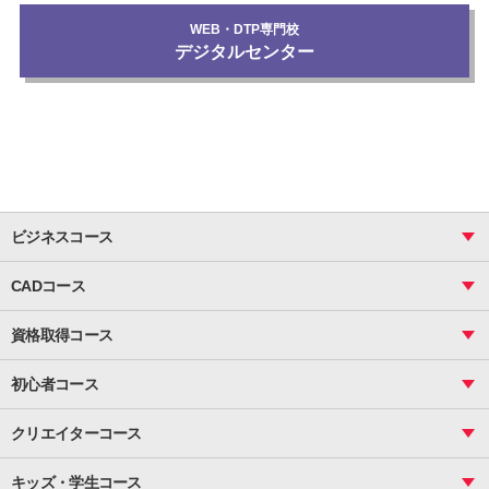
WEB・DTP専門校
デジタルセンター
ビジネスコース
ビジネス基礎_おまとめコース
CADコース
Excel
CAD
表計算（基礎）
資格取得コース
図面作成（基礎）
関数
図面作成（応用）
ピボットテーブル
MOS
マクロ
初心者コース
VBAエキスパート
統計
町内会文書作成
VBA
ビジネス統計
クリエイターコース
案内文書・レター・はがき・POP作成
PowerPoint
CS
Photoshop
資料作成（基礎）
インターネット活用
キッズ・学生コース
基礎